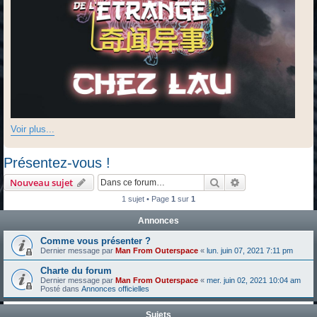
Voir plus...
Présentez-vous !
Rechercher
Recherche avanc
Nouveau sujet
1 sujet • Page
1
sur
1
Annonces
Comme vous présenter ?
Dernier message par
Man From Outerspace
«
lun. juin 07, 2021 7:11 pm
Charte du forum
Dernier message par
Man From Outerspace
«
mer. juin 02, 2021 10:04 am
Posté dans
Annonces officielles
Sujets