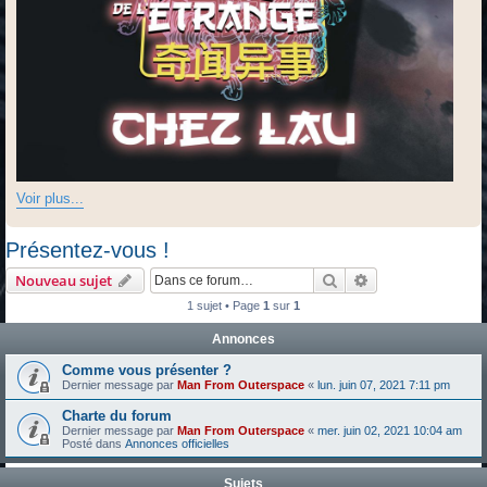
Voir plus...
Présentez-vous !
Rechercher
Recherche avanc
Nouveau sujet
1 sujet • Page
1
sur
1
Annonces
Comme vous présenter ?
Dernier message par
Man From Outerspace
«
lun. juin 07, 2021 7:11 pm
Charte du forum
Dernier message par
Man From Outerspace
«
mer. juin 02, 2021 10:04 am
Posté dans
Annonces officielles
Sujets