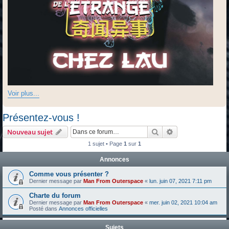
Voir plus...
Présentez-vous !
Rechercher
Recherche avanc
Nouveau sujet
1 sujet • Page
1
sur
1
Annonces
Comme vous présenter ?
Dernier message par
Man From Outerspace
«
lun. juin 07, 2021 7:11 pm
Charte du forum
Dernier message par
Man From Outerspace
«
mer. juin 02, 2021 10:04 am
Posté dans
Annonces officielles
Sujets