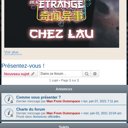
Voir plus...
Présentez-vous !
Rechercher
Recherche avanc
Nouveau sujet
1 sujet • Page
1
sur
1
Annonces
Comme vous présenter ?
Dernier message par
Man From Outerspace
«
lun. juin 07, 2021 7:11 pm
Charte du forum
Dernier message par
Man From Outerspace
«
mer. juin 02, 2021 10:04 am
Posté dans
Annonces officielles
Sujets