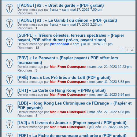
[TAONET] #2 : « Droit de garde » (PDF gratuit)
Dernier message par
frantz
«
sam. mai 17, 2025 7:00 pm
Réponses :
2
[TAONET] #1 : « Le Gambit du démon » (PDF gratuit)
Dernier message par
frantz
«
sam. mai 17, 2025 2:23 pm
Réponses :
1
[SUPPL] « Trésors célestes, terreurs spectrales » (Papier
payant, PDF offert durant pré-co, payant sinon)
Dernier message par
jtrthehobbit
«
sam. juin 01, 2024 6:21 pm
Réponses :
18
1
2
[PRV] « Le Paravent » (Papier payant / PDF offert lors
financement)
Dernier message par
Man From Outerspace
«
sam. avr. 22, 2023 12:23 pm
Réponses :
3
[PRÉ] Tous « Les Pré-tirés » du LdB (PDF gratuit)
Dernier message par
Man From Outerspace
«
mer. janv. 11, 2023 3:58 pm
[CRT] « La Carte de Hong Kong » (PNG gratuit)
Dernier message par
Man From Outerspace
«
mer. janv. 11, 2023 3:54 pm
[LDB] « Hong Kong Les Chroniques de l'Étrange » (Papier et
PDF payants)
Dernier message par
Man From Outerspace
«
mar. déc. 27, 2022 4:08 pm
Réponses :
8
[LVJ] « 5 Livrets du Joueur » (Papier payant / PDF gratuit)
Dernier message par
Man From Outerspace
«
jeu. déc. 15, 2022 2:05 pm
[FDP] « La Fiche de personnage améliorée » (PDF gratuit)