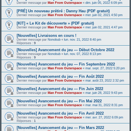
Dernier message par
Man From Outerspace
«
dim. juin 05, 2022 6:09 pm
[PRÉ] Un nouveau prétiré : Danny Hau (PDF gratuit)
Dernier message par
Man From Outerspace
«
mer. juin 02, 2021 4:50 pm
[KIT] « Le Kit de découverte » (PDF gratuit)
Dernier message par
Man From Outerspace
«
mer. juin 02, 2021 4:47 pm
[Nouvelles] Livraisons en cours !
Dernier message par
Nonobub
«
lun. nov. 21, 2022 8:40 pm
Réponses :
9
[Nouvelles] Avancement du jeu — Début Octobre 2022
Dernier message par
Nonobub
«
lun. nov. 07, 2022 8:13 pm
Réponses :
9
[Nouvelles] Avancement du jeu — Fin Septembre 2022
Dernier message par
Man From Outerspace
«
mar. sept. 27, 2022 5:20 pm
[Nouvelles] Avancement du jeu — Fin Août 2022
Dernier message par
Man From Outerspace
«
mar. août 23, 2022 2:32 pm
[Nouvelles] Avancement du jeu — Fin Juin 2022
Dernier message par
Man From Outerspace
«
mar. juin 28, 2022 9:43 pm
[Nouvelles] Avancement du jeu — Fin Mai 2022
Dernier message par
Man From Outerspace
«
mar. mai 31, 2022 8:31 pm
[Nouvelles] Avancement du jeu — Fin Avril 2022
Dernier message par
Man From Outerspace
«
mer. avr. 27, 2022 6:09 pm
Réponses :
1
[Nouvelles] Avancement du jeu — Fin Mars 2022