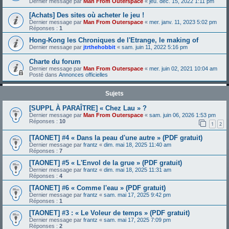
Dernier message par
Man From Outerspace
«
jeu. déc. 15, 2022 1:11 pm
[Achats] Des sites où acheter le jeu !
Dernier message par
Man From Outerspace
«
mer. janv. 11, 2023 5:02 pm
Réponses :
1
Hong-Kong les Chroniques de l'Etrange, le making of
Dernier message par
jtrthehobbit
«
sam. juin 11, 2022 5:16 pm
Charte du forum
Dernier message par
Man From Outerspace
«
mer. juin 02, 2021 10:04 am
Posté dans
Annonces officielles
Sujets
[SUPPL À PARAÎTRE] « Chez Lau » ?
Dernier message par
Man From Outerspace
«
sam. juin 06, 2026 1:53 pm
Réponses :
10
1
2
[TAONET] #4 « Dans la peau d'une autre » (PDF gratuit)
Dernier message par
frantz
«
dim. mai 18, 2025 11:40 am
Réponses :
7
[TAONET] #5 « L'Envol de la grue » (PDF gratuit)
Dernier message par
frantz
«
dim. mai 18, 2025 11:31 am
Réponses :
4
[TAONET] #6 « Comme l'eau » (PDF gratuit)
Dernier message par
frantz
«
sam. mai 17, 2025 9:42 pm
Réponses :
1
[TAONET] #3 : « Le Voleur de temps » (PDF gratuit)
Dernier message par
frantz
«
sam. mai 17, 2025 7:09 pm
Réponses :
2