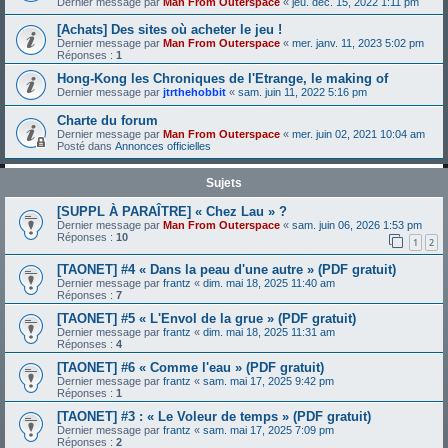
Dernier message par
Man From Outerspace
«
jeu. déc. 15, 2022 1:11 pm
[Achats] Des sites où acheter le jeu !
Dernier message par
Man From Outerspace
«
mer. janv. 11, 2023 5:02 pm
Réponses :
1
Hong-Kong les Chroniques de l'Etrange, le making of
Dernier message par
jtrthehobbit
«
sam. juin 11, 2022 5:16 pm
Charte du forum
Dernier message par
Man From Outerspace
«
mer. juin 02, 2021 10:04 am
Posté dans
Annonces officielles
Sujets
[SUPPL À PARAÎTRE] « Chez Lau » ?
Dernier message par
Man From Outerspace
«
sam. juin 06, 2026 1:53 pm
Réponses :
10
1
2
[TAONET] #4 « Dans la peau d'une autre » (PDF gratuit)
Dernier message par
frantz
«
dim. mai 18, 2025 11:40 am
Réponses :
7
[TAONET] #5 « L'Envol de la grue » (PDF gratuit)
Dernier message par
frantz
«
dim. mai 18, 2025 11:31 am
Réponses :
4
[TAONET] #6 « Comme l'eau » (PDF gratuit)
Dernier message par
frantz
«
sam. mai 17, 2025 9:42 pm
Réponses :
1
[TAONET] #3 : « Le Voleur de temps » (PDF gratuit)
Dernier message par
frantz
«
sam. mai 17, 2025 7:09 pm
Réponses :
2