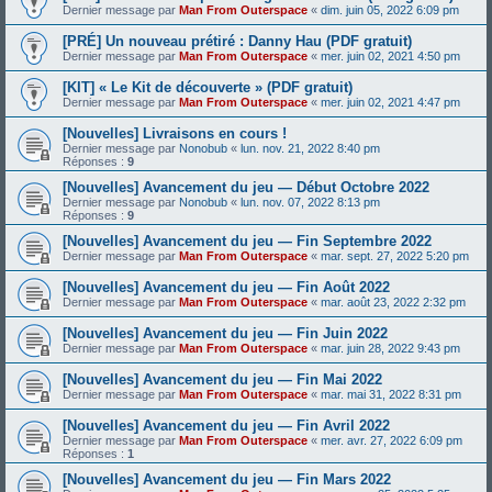
Dernier message par
Man From Outerspace
«
dim. juin 05, 2022 6:09 pm
[PRÉ] Un nouveau prétiré : Danny Hau (PDF gratuit)
Dernier message par
Man From Outerspace
«
mer. juin 02, 2021 4:50 pm
[KIT] « Le Kit de découverte » (PDF gratuit)
Dernier message par
Man From Outerspace
«
mer. juin 02, 2021 4:47 pm
[Nouvelles] Livraisons en cours !
Dernier message par
Nonobub
«
lun. nov. 21, 2022 8:40 pm
Réponses :
9
[Nouvelles] Avancement du jeu — Début Octobre 2022
Dernier message par
Nonobub
«
lun. nov. 07, 2022 8:13 pm
Réponses :
9
[Nouvelles] Avancement du jeu — Fin Septembre 2022
Dernier message par
Man From Outerspace
«
mar. sept. 27, 2022 5:20 pm
[Nouvelles] Avancement du jeu — Fin Août 2022
Dernier message par
Man From Outerspace
«
mar. août 23, 2022 2:32 pm
[Nouvelles] Avancement du jeu — Fin Juin 2022
Dernier message par
Man From Outerspace
«
mar. juin 28, 2022 9:43 pm
[Nouvelles] Avancement du jeu — Fin Mai 2022
Dernier message par
Man From Outerspace
«
mar. mai 31, 2022 8:31 pm
[Nouvelles] Avancement du jeu — Fin Avril 2022
Dernier message par
Man From Outerspace
«
mer. avr. 27, 2022 6:09 pm
Réponses :
1
[Nouvelles] Avancement du jeu — Fin Mars 2022