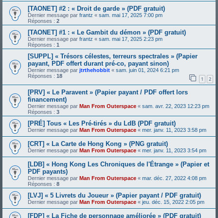
[TAONET] #2 : « Droit de garde » (PDF gratuit)
Dernier message par
frantz
«
sam. mai 17, 2025 7:00 pm
Réponses :
2
[TAONET] #1 : « Le Gambit du démon » (PDF gratuit)
Dernier message par
frantz
«
sam. mai 17, 2025 2:23 pm
Réponses :
1
[SUPPL] « Trésors célestes, terreurs spectrales » (Papier
payant, PDF offert durant pré-co, payant sinon)
Dernier message par
jtrthehobbit
«
sam. juin 01, 2024 6:21 pm
Réponses :
18
1
2
[PRV] « Le Paravent » (Papier payant / PDF offert lors
financement)
Dernier message par
Man From Outerspace
«
sam. avr. 22, 2023 12:23 pm
Réponses :
3
[PRÉ] Tous « Les Pré-tirés » du LdB (PDF gratuit)
Dernier message par
Man From Outerspace
«
mer. janv. 11, 2023 3:58 pm
[CRT] « La Carte de Hong Kong » (PNG gratuit)
Dernier message par
Man From Outerspace
«
mer. janv. 11, 2023 3:54 pm
[LDB] « Hong Kong Les Chroniques de l'Étrange » (Papier et
PDF payants)
Dernier message par
Man From Outerspace
«
mar. déc. 27, 2022 4:08 pm
Réponses :
8
[LVJ] « 5 Livrets du Joueur » (Papier payant / PDF gratuit)
Dernier message par
Man From Outerspace
«
jeu. déc. 15, 2022 2:05 pm
[FDP] « La Fiche de personnage améliorée » (PDF gratuit)