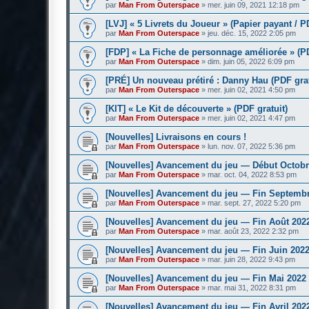
par
Man From Outerspace
»
mer. juin 09, 2021 12:18 pm
[LVJ] « 5 Livrets du Joueur » (Papier payant / P
par
Man From Outerspace
»
jeu. déc. 15, 2022 2:05 pm
[FDP] « La Fiche de personnage améliorée » (PD
par
Man From Outerspace
»
dim. juin 05, 2022 6:09 pm
[PRÉ] Un nouveau prétiré : Danny Hau (PDF grat
par
Man From Outerspace
»
mer. juin 02, 2021 4:50 pm
[KIT] « Le Kit de découverte » (PDF gratuit)
par
Man From Outerspace
»
mer. juin 02, 2021 4:47 pm
[Nouvelles] Livraisons en cours !
par
Man From Outerspace
»
lun. nov. 07, 2022 5:36 pm
[Nouvelles] Avancement du jeu — Début Octobr
par
Man From Outerspace
»
mar. oct. 04, 2022 8:53 pm
[Nouvelles] Avancement du jeu — Fin Septemb
par
Man From Outerspace
»
mar. sept. 27, 2022 5:20 pm
[Nouvelles] Avancement du jeu — Fin Août 202
par
Man From Outerspace
»
mar. août 23, 2022 2:32 pm
[Nouvelles] Avancement du jeu — Fin Juin 202
par
Man From Outerspace
»
mar. juin 28, 2022 9:43 pm
[Nouvelles] Avancement du jeu — Fin Mai 2022
par
Man From Outerspace
»
mar. mai 31, 2022 8:31 pm
[Nouvelles] Avancement du jeu — Fin Avril 202