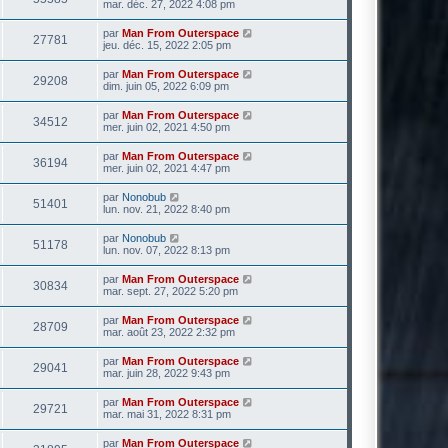
mar. déc. 27, 2022 4:08 pm
par
Man From Outerspace
27781
jeu. déc. 15, 2022 2:05 pm
par
Man From Outerspace
29208
dim. juin 05, 2022 6:09 pm
par
Man From Outerspace
34512
mer. juin 02, 2021 4:50 pm
par
Man From Outerspace
36194
mer. juin 02, 2021 4:47 pm
par
Nonobub
51401
lun. nov. 21, 2022 8:40 pm
par
Nonobub
51178
lun. nov. 07, 2022 8:13 pm
par
Man From Outerspace
30834
mar. sept. 27, 2022 5:20 pm
par
Man From Outerspace
28709
mar. août 23, 2022 2:32 pm
par
Man From Outerspace
29041
mar. juin 28, 2022 9:43 pm
par
Man From Outerspace
29721
mar. mai 31, 2022 8:31 pm
par
Man From Outerspace