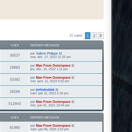
1
2
Suivante
31 sujets
VUES
DERNIER MESSAGE
par
Sallerin Philippe
30537
mar. déc. 27, 2022 11:33 am
par
Man From Outerspace
29883
jeu. déc. 15, 2022 1:11 pm
par
Man From Outerspace
33392
mer. janv. 11, 2023 5:02 pm
par
jtrthehobbit
29286
sam. juin 11, 2022 5:16 pm
par
Man From Outerspace
512943
mer. juin 02, 2021 10:04 am
VUES
DERNIER MESSAGE
par
Man From Outerspace
81980
sam. juin 06, 2026 1:53 pm