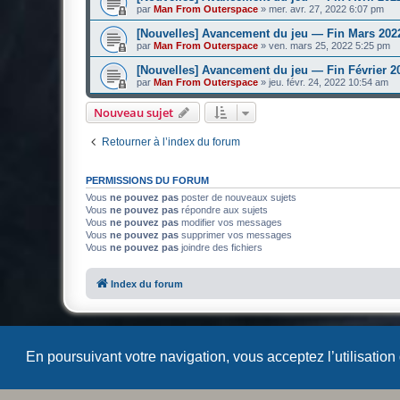
par
Man From Outerspace
»
mer. avr. 27, 2022 6:07 pm
[Nouvelles] Avancement du jeu — Fin Mars 202
par
Man From Outerspace
»
ven. mars 25, 2022 5:25 pm
[Nouvelles] Avancement du jeu — Fin Février 2
par
Man From Outerspace
»
jeu. févr. 24, 2022 10:54 am
Nouveau sujet
Retourner à l’index du forum
PERMISSIONS DU FORUM
Vous
ne pouvez pas
poster de nouveaux sujets
Vous
ne pouvez pas
répondre aux sujets
Vous
ne pouvez pas
modifier vos messages
Vous
ne pouvez pas
supprimer vos messages
Vous
ne pouvez pas
joindre des fichiers
Index du forum
En poursuivant votre navigation, vous acceptez l’utilisation