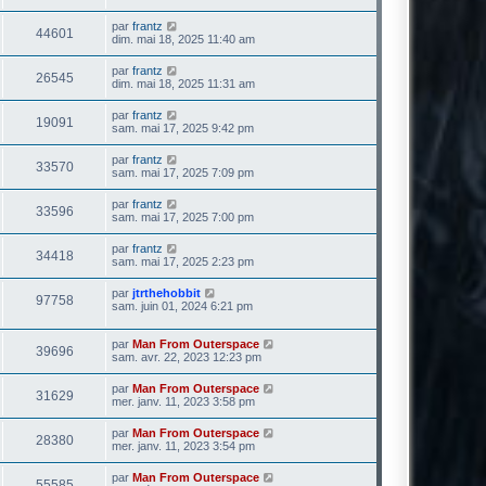
par
frantz
44601
dim. mai 18, 2025 11:40 am
par
frantz
26545
dim. mai 18, 2025 11:31 am
par
frantz
19091
sam. mai 17, 2025 9:42 pm
par
frantz
33570
sam. mai 17, 2025 7:09 pm
par
frantz
33596
sam. mai 17, 2025 7:00 pm
par
frantz
34418
sam. mai 17, 2025 2:23 pm
par
jtrthehobbit
97758
sam. juin 01, 2024 6:21 pm
par
Man From Outerspace
39696
sam. avr. 22, 2023 12:23 pm
par
Man From Outerspace
31629
mer. janv. 11, 2023 3:58 pm
par
Man From Outerspace
28380
mer. janv. 11, 2023 3:54 pm
par
Man From Outerspace
55585