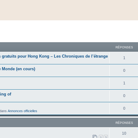
cher
cherche avancée
RÉPONSES
s gratuits pour Hong Kong – Les Chroniques de l’étrange
1
e Monde (en cours)
0
1
ing of
0
0
dans
Annonces officielles
RÉPONSES
10
1
2