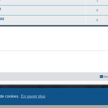
1
2
0
022
0
Nou
Développé par
phpBB
® Forum Software © phpBB Limited
Traduit par
phpBB-fr.com
 de cookies.
En savoir plus
Confidentialité
|
Conditions