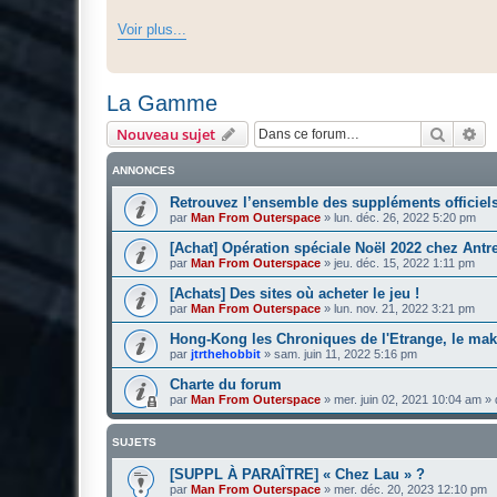
Voir plus...
La Gamme
Recher
Re
Nouveau sujet
ANNONCES
Retrouvez l’ensemble des suppléments officiel
par
Man From Outerspace
»
lun. déc. 26, 2022 5:20 pm
[Achat] Opération spéciale Noël 2022 chez Antr
par
Man From Outerspace
»
jeu. déc. 15, 2022 1:11 pm
[Achats] Des sites où acheter le jeu !
par
Man From Outerspace
»
lun. nov. 21, 2022 3:21 pm
Hong-Kong les Chroniques de l'Etrange, le mak
par
jtrthehobbit
»
sam. juin 11, 2022 5:16 pm
Charte du forum
par
Man From Outerspace
»
mer. juin 02, 2021 10:04 am
» 
SUJETS
[SUPPL À PARAÎTRE] « Chez Lau » ?
par
Man From Outerspace
»
mer. déc. 20, 2023 12:10 pm