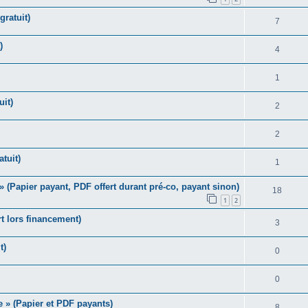
gratuit)
7
)
4
1
uit)
2
2
tuit)
1
» (Papier payant, PDF offert durant pré-co, payant sinon)
18
1
2
rt lors financement)
3
t)
0
0
 » (Papier et PDF payants)
8