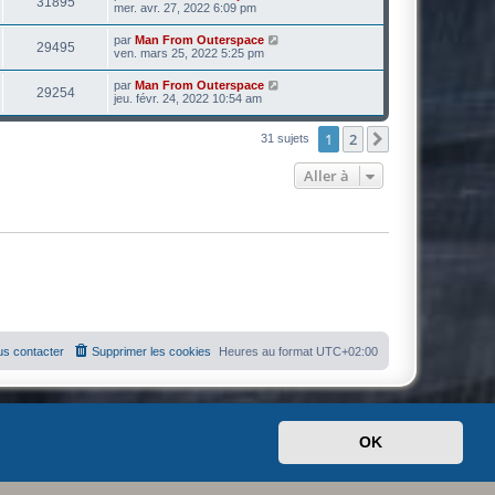
31895
mer. avr. 27, 2022 6:09 pm
par
Man From Outerspace
29495
ven. mars 25, 2022 5:25 pm
par
Man From Outerspace
29254
jeu. févr. 24, 2022 10:54 am
1
2
Suivante
31 sujets
Aller à
s contacter
Supprimer les cookies
Heures au format
UTC+02:00
OK