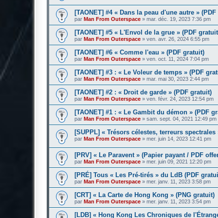
[TAONET] #4 « Dans la peau d'une autre » (PDF 
par
Man From Outerspace
»
mar. déc. 19, 2023 7:36 pm
[TAONET] #5 « L'Envol de la grue » (PDF gratuit
par
Man From Outerspace
»
ven. avr. 26, 2024 6:55 pm
[TAONET] #6 « Comme l'eau » (PDF gratuit)
par
Man From Outerspace
»
ven. oct. 11, 2024 7:04 pm
[TAONET] #3 : « Le Voleur de temps » (PDF grat
par
Man From Outerspace
»
mar. mai 30, 2023 2:44 pm
[TAONET] #2 : « Droit de garde » (PDF gratuit)
par
Man From Outerspace
»
ven. févr. 24, 2023 12:54 pm
[TAONET] #1 : « Le Gambit du démon » (PDF gra
par
Man From Outerspace
»
sam. sept. 04, 2021 12:49 pm
[SUPPL] « Trésors célestes, terreurs spectrales 
par
Man From Outerspace
»
mer. juin 14, 2023 12:41 pm
[PRV] « Le Paravent » (Papier payant / PDF offe
par
Man From Outerspace
»
mer. juin 09, 2021 12:20 pm
[PRÉ] Tous « Les Pré-tirés » du LdB (PDF gratui
par
Man From Outerspace
»
mer. janv. 11, 2023 3:58 pm
[CRT] « La Carte de Hong Kong » (PNG gratuit)
par
Man From Outerspace
»
mer. janv. 11, 2023 3:54 pm
[LDB] « Hong Kong Les Chroniques de l'Étrange