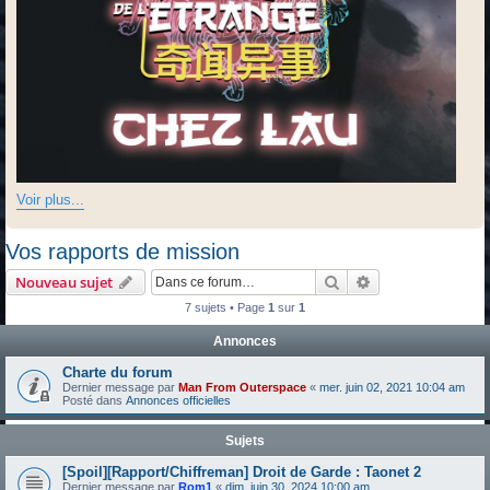
Voir plus...
Vos rapports de mission
Rechercher
Recherche avanc
Nouveau sujet
7 sujets • Page
1
sur
1
Annonces
Charte du forum
Dernier message par
Man From Outerspace
«
mer. juin 02, 2021 10:04 am
Posté dans
Annonces officielles
Sujets
[Spoil][Rapport/Chiffreman] Droit de Garde : Taonet 2
Dernier message par
Rom1
«
dim. juin 30, 2024 10:00 am