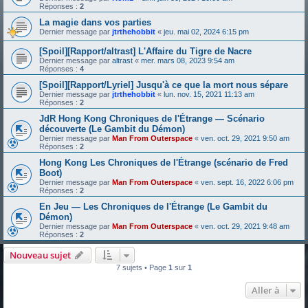
Réponses :
2
La magie dans vos parties
Dernier message par
jtrthehobbit
«
jeu. mai 02, 2024 6:15 pm
[Spoil][Rapport/altrast] L'Affaire du Tigre de Nacre
Dernier message par
altrast
«
mer. mars 08, 2023 9:54 am
Réponses :
4
[Spoil][Rapport/Lyriel] Jusqu'à ce que la mort nous sépare
Dernier message par
jtrthehobbit
«
lun. nov. 15, 2021 11:13 am
Réponses :
2
JdR Hong Kong Chroniques de l'Étrange — Scénario
découverte (Le Gambit du Démon)
Dernier message par
Man From Outerspace
«
ven. oct. 29, 2021 9:50 am
Réponses :
2
Hong Kong Les Chroniques de l'Étrange (scénario de Fred
Boot)
Dernier message par
Man From Outerspace
«
ven. sept. 16, 2022 6:06 pm
Réponses :
2
En Jeu — Les Chroniques de l'Étrange (Le Gambit du
Démon)
Dernier message par
Man From Outerspace
«
ven. oct. 29, 2021 9:48 am
Réponses :
2
Nouveau sujet
7 sujets • Page
1
sur
1
Aller à