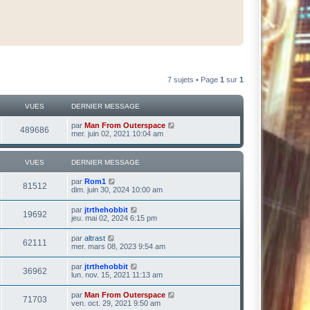
7 sujets • Page
1
sur
1
VUES
DERNIER MESSAGE
par
Man From Outerspace
489686
mer. juin 02, 2021 10:04 am
VUES
DERNIER MESSAGE
par
Rom1
81512
dim. juin 30, 2024 10:00 am
par
jtrthehobbit
19692
jeu. mai 02, 2024 6:15 pm
par
altrast
62111
mer. mars 08, 2023 9:54 am
par
jtrthehobbit
36962
lun. nov. 15, 2021 11:13 am
par
Man From Outerspace
71703
ven. oct. 29, 2021 9:50 am