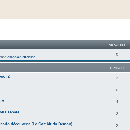
cher
cherche avancée
RÉPONSES
0
dans
Annonces officielles
RÉPONSES
onet 2
2
0
cre
4
nous sépare
2
nario découverte (Le Gambit du Démon)
2