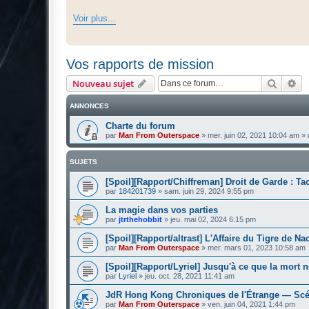
Voir plus...
Vos rapports de mission
Recher
Re
Nouveau sujet
ANNONCES
Charte du forum
par
Man From Outerspace
»
mer. juin 02, 2021 10:04 am
» 
SUJETS
[Spoil][Rapport/Chiffreman] Droit de Garde : Ta
par
184201739
»
sam. juin 29, 2024 9:55 pm
La magie dans vos parties
par
jtrthehobbit
»
jeu. mai 02, 2024 6:15 pm
[Spoil][Rapport/altrast] L'Affaire du Tigre de Na
par
Man From Outerspace
»
mer. mars 01, 2023 10:58 am
[Spoil][Rapport/Lyriel] Jusqu'à ce que la mort 
par
Lyriel
»
jeu. oct. 28, 2021 11:41 am
JdR Hong Kong Chroniques de l'Étrange — Scé
par
Man From Outerspace
»
ven. juin 04, 2021 1:44 pm