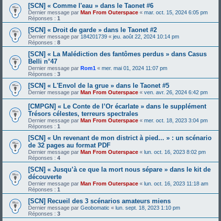
[SCN] « Comme l'eau » dans le Taonet #6
Dernier message par
Man From Outerspace
«
mar. oct. 15, 2024 6:05 pm
Réponses :
1
[SCN] « Droit de garde » dans le Taonet #2
Dernier message par
184201739
«
jeu. août 22, 2024 10:14 pm
Réponses :
8
[SCN] « La Malédiction des fantômes perdus » dans Casus
Belli n°47
Dernier message par
Rom1
«
mer. mai 01, 2024 11:07 pm
Réponses :
3
[SCN] « L'Envol de la grue » dans le Taonet #5
Dernier message par
Man From Outerspace
«
ven. avr. 26, 2024 6:42 pm
[CMPGN] « Le Conte de l’Or écarlate » dans le supplément
Trésors célestes, terreurs spectrales
Dernier message par
Man From Outerspace
«
mer. oct. 18, 2023 3:04 pm
Réponses :
1
[SCN] « Un revenant de mon district à pied... » : un scénario
de 32 pages au format PDF
Dernier message par
Man From Outerspace
«
lun. oct. 16, 2023 8:02 pm
Réponses :
4
[SCN] « Jusqu’à ce que la mort nous sépare » dans le kit de
découverte
Dernier message par
Man From Outerspace
«
lun. oct. 16, 2023 11:18 am
Réponses :
1
[SCN] Recueil des 3 scénarios amateurs miens
Dernier message par
Geobomatic
«
lun. sept. 18, 2023 1:10 pm
Réponses :
3