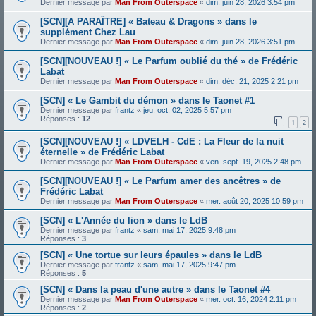
Dernier message par
Man From Outerspace
«
dim. juin 28, 2026 3:54 pm
[SCN][A PARAÎTRE] « Bateau & Dragons » dans le
supplément Chez Lau
Dernier message par
Man From Outerspace
«
dim. juin 28, 2026 3:51 pm
[SCN][NOUVEAU !] « Le Parfum oublié du thé » de Frédéric
Labat
Dernier message par
Man From Outerspace
«
dim. déc. 21, 2025 2:21 pm
[SCN] « Le Gambit du démon » dans le Taonet #1
Dernier message par
frantz
«
jeu. oct. 02, 2025 5:57 pm
Réponses :
12
1
2
[SCN][NOUVEAU !] « LDVELH - CdE : La Fleur de la nuit
éternelle » de Frédéric Labat
Dernier message par
Man From Outerspace
«
ven. sept. 19, 2025 2:48 pm
[SCN][NOUVEAU !] « Le Parfum amer des ancêtres » de
Frédéric Labat
Dernier message par
Man From Outerspace
«
mer. août 20, 2025 10:59 pm
[SCN] « L'Année du lion » dans le LdB
Dernier message par
frantz
«
sam. mai 17, 2025 9:48 pm
Réponses :
3
[SCN] « Une tortue sur leurs épaules » dans le LdB
Dernier message par
frantz
«
sam. mai 17, 2025 9:47 pm
Réponses :
5
[SCN] « Dans la peau d'une autre » dans le Taonet #4
Dernier message par
Man From Outerspace
«
mer. oct. 16, 2024 2:11 pm
Réponses :
2