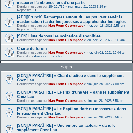
instaurer l'ambiance lors d'une partie
Dernier message par
184201739
«
mar. mars 21, 2023 3:15 pm
Réponses :
1
[ADJ][Crunch] Remarques autour du jeu pouvant servir la
mastérisation / aider les joueuses à appréhender les règles
Dernier message par
Man From Outerspace
«
mer. oct. 18, 2023 2:56 pm
Réponses :
2
[SCN] Liste de tous les scénarios disponibles
Dernier message par
Man From Outerspace
«
jeu. déc. 29, 2022 1:06 am
Charte du forum
Dernier message par
Man From Outerspace
«
mer. juin 02, 2021 10:04 am
Posté dans
Annonces officielles
Sujets
[SCN][A PARAÎTRE] « Chant d’adieu » dans le supplément
Chez Lau
Dernier message par
Man From Outerspace
«
dim. juin 28, 2026 4:00 pm
[SCN][A PARAÎTRE] « Le Prix d’une vie » dans le supplément
Chez Lau
Dernier message par
Man From Outerspace
«
dim. juin 28, 2026 3:58 pm
[SCN][A PARAÎTRE] « Le Papillon doré du massacre » dans
le supplément Chez Lau
Dernier message par
Man From Outerspace
«
dim. juin 28, 2026 3:56 pm
[SCN][A PARAÎTRE] « Une ombre au tableau » dans le
supplément Chez Lau