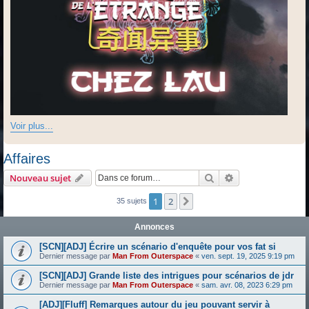
Voir plus...
Affaires
Rechercher
Recherche avanc
Nouveau sujet
1
2
Suivante
35 sujets
Annonces
[SCN][ADJ] Écrire un scénario d'enquête pour vos fat si
Dernier message par
Man From Outerspace
«
ven. sept. 19, 2025 9:19 pm
[SCN][ADJ] Grande liste des intrigues pour scénarios de jdr
Dernier message par
Man From Outerspace
«
sam. avr. 08, 2023 6:29 pm
[ADJ][Fluff] Remarques autour du jeu pouvant servir à