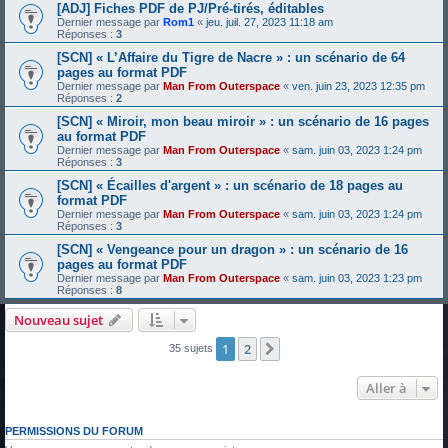
[ADJ] Fiches PDF de PJ/Pré-tirés, éditables
Dernier message par
Rom1
«
jeu. juil. 27, 2023 11:18 am
Réponses :
3
[SCN] « L’Affaire du Tigre de Nacre » : un scénario de 64
pages au format PDF
Dernier message par
Man From Outerspace
«
ven. juin 23, 2023 12:35 pm
Réponses :
2
[SCN] « Miroir, mon beau miroir » : un scénario de 16 pages
au format PDF
Dernier message par
Man From Outerspace
«
sam. juin 03, 2023 1:24 pm
Réponses :
3
[SCN] « Écailles d'argent » : un scénario de 18 pages au
format PDF
Dernier message par
Man From Outerspace
«
sam. juin 03, 2023 1:24 pm
Réponses :
3
[SCN] « Vengeance pour un dragon » : un scénario de 16
pages au format PDF
Dernier message par
Man From Outerspace
«
sam. juin 03, 2023 1:23 pm
Réponses :
8
Nouveau sujet
1
2
Suivante
35 sujets
Aller à
PERMISSIONS DU FORUM