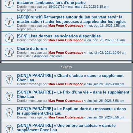
instaurer l'ambiance lors d'une partie
Dernier message par
184201739
«
mar. mars 21, 2023 3:15 pm
Réponses :
1
[ADJ][Crunch] Remarques autour du jeu pouvant servir la
mastérisation / aider les joueuses à appréhender les règles
Dernier message par
Man From Outerspace
«
mer. oct. 18, 2023 2:56 pm
Réponses :
2
[SCN] Liste de tous les scénarios disponibles
Dernier message par
Man From Outerspace
«
jeu. déc. 29, 2022 1:06 am
Charte du forum
Dernier message par
Man From Outerspace
«
mer. juin 02, 2021 10:04 am
Posté dans
Annonces officielles
Sujets
[SCN][A PARAÎTRE] « Chant d’adieu » dans le supplément
Chez Lau
Dernier message par
Man From Outerspace
«
dim. juin 28, 2026 4:00 pm
[SCN][A PARAÎTRE] « Le Prix d’une vie » dans le supplément
Chez Lau
Dernier message par
Man From Outerspace
«
dim. juin 28, 2026 3:58 pm
[SCN][A PARAÎTRE] « Le Papillon doré du massacre » dans
le supplément Chez Lau
Dernier message par
Man From Outerspace
«
dim. juin 28, 2026 3:56 pm
[SCN][A PARAÎTRE] « Une ombre au tableau » dans le
supplément Chez Lau