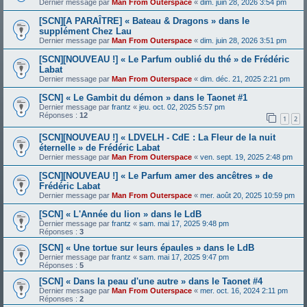
Dernier message par
Man From Outerspace
«
dim. juin 28, 2026 3:54 pm
[SCN][A PARAÎTRE] « Bateau & Dragons » dans le
supplément Chez Lau
Dernier message par
Man From Outerspace
«
dim. juin 28, 2026 3:51 pm
[SCN][NOUVEAU !] « Le Parfum oublié du thé » de Frédéric
Labat
Dernier message par
Man From Outerspace
«
dim. déc. 21, 2025 2:21 pm
[SCN] « Le Gambit du démon » dans le Taonet #1
Dernier message par
frantz
«
jeu. oct. 02, 2025 5:57 pm
Réponses :
12
1
2
[SCN][NOUVEAU !] « LDVELH - CdE : La Fleur de la nuit
éternelle » de Frédéric Labat
Dernier message par
Man From Outerspace
«
ven. sept. 19, 2025 2:48 pm
[SCN][NOUVEAU !] « Le Parfum amer des ancêtres » de
Frédéric Labat
Dernier message par
Man From Outerspace
«
mer. août 20, 2025 10:59 pm
[SCN] « L'Année du lion » dans le LdB
Dernier message par
frantz
«
sam. mai 17, 2025 9:48 pm
Réponses :
3
[SCN] « Une tortue sur leurs épaules » dans le LdB
Dernier message par
frantz
«
sam. mai 17, 2025 9:47 pm
Réponses :
5
[SCN] « Dans la peau d'une autre » dans le Taonet #4
Dernier message par
Man From Outerspace
«
mer. oct. 16, 2024 2:11 pm
Réponses :
2