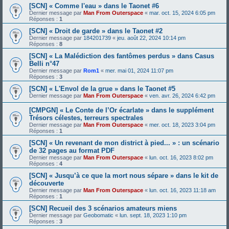
[SCN] « Comme l'eau » dans le Taonet #6
Dernier message par
Man From Outerspace
«
mar. oct. 15, 2024 6:05 pm
Réponses :
1
[SCN] « Droit de garde » dans le Taonet #2
Dernier message par
184201739
«
jeu. août 22, 2024 10:14 pm
Réponses :
8
[SCN] « La Malédiction des fantômes perdus » dans Casus
Belli n°47
Dernier message par
Rom1
«
mer. mai 01, 2024 11:07 pm
Réponses :
3
[SCN] « L'Envol de la grue » dans le Taonet #5
Dernier message par
Man From Outerspace
«
ven. avr. 26, 2024 6:42 pm
[CMPGN] « Le Conte de l’Or écarlate » dans le supplément
Trésors célestes, terreurs spectrales
Dernier message par
Man From Outerspace
«
mer. oct. 18, 2023 3:04 pm
Réponses :
1
[SCN] « Un revenant de mon district à pied... » : un scénario
de 32 pages au format PDF
Dernier message par
Man From Outerspace
«
lun. oct. 16, 2023 8:02 pm
Réponses :
4
[SCN] « Jusqu’à ce que la mort nous sépare » dans le kit de
découverte
Dernier message par
Man From Outerspace
«
lun. oct. 16, 2023 11:18 am
Réponses :
1
[SCN] Recueil des 3 scénarios amateurs miens
Dernier message par
Geobomatic
«
lun. sept. 18, 2023 1:10 pm
Réponses :
3