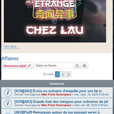
Voir plus...
Affaires
Rechercher
Recherche avanc
Nouveau sujet
1
2
Suivante
35 sujets
Annonces
[SCN][ADJ] Écrire un scénario d'enquête pour vos fat si
Dernier message par
Man From Outerspace
«
ven. sept. 19, 2025 9:19 pm
[SCN][ADJ] Grande liste des intrigues pour scénarios de jdr
Dernier message par
Man From Outerspace
«
sam. avr. 08, 2023 6:29 pm
[ADJ][Fluff] Remarques autour du jeu pouvant servir à