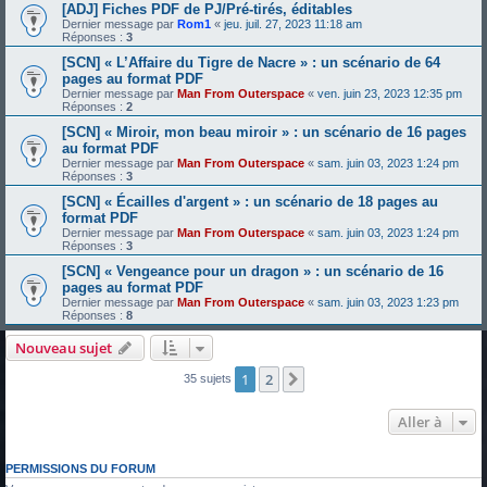
[ADJ] Fiches PDF de PJ/Pré-tirés, éditables
Dernier message par
Rom1
«
jeu. juil. 27, 2023 11:18 am
Réponses :
3
[SCN] « L’Affaire du Tigre de Nacre » : un scénario de 64
pages au format PDF
Dernier message par
Man From Outerspace
«
ven. juin 23, 2023 12:35 pm
Réponses :
2
[SCN] « Miroir, mon beau miroir » : un scénario de 16 pages
au format PDF
Dernier message par
Man From Outerspace
«
sam. juin 03, 2023 1:24 pm
Réponses :
3
[SCN] « Écailles d'argent » : un scénario de 18 pages au
format PDF
Dernier message par
Man From Outerspace
«
sam. juin 03, 2023 1:24 pm
Réponses :
3
[SCN] « Vengeance pour un dragon » : un scénario de 16
pages au format PDF
Dernier message par
Man From Outerspace
«
sam. juin 03, 2023 1:23 pm
Réponses :
8
Nouveau sujet
1
2
Suivante
35 sujets
Aller à
PERMISSIONS DU FORUM