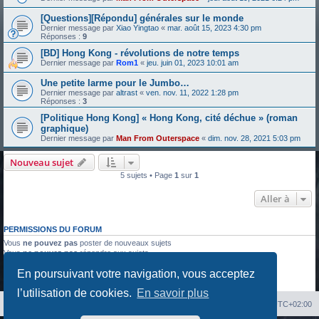
[Questions][Répondu] générales sur le monde
Dernier message par
Xiao Yingtao
«
mar. août 15, 2023 4:30 pm
Réponses :
9
[BD] Hong Kong - révolutions de notre temps
Dernier message par
Rom1
«
jeu. juin 01, 2023 10:01 am
Une petite larme pour le Jumbo…
Dernier message par
altrast
«
ven. nov. 11, 2022 1:28 pm
Réponses :
3
[Politique Hong Kong] « Hong Kong, cité déchue » (roman
graphique)
Dernier message par
Man From Outerspace
«
dim. nov. 28, 2021 5:03 pm
Nouveau sujet
5 sujets • Page
1
sur
1
Aller à
PERMISSIONS DU FORUM
Vous
ne pouvez pas
poster de nouveaux sujets
Vous
ne pouvez pas
répondre aux sujets
Vous
ne pouvez pas
modifier vos messages
En poursuivant votre navigation, vous acceptez
Vous
ne pouvez pas
supprimer vos messages
Vous
ne pouvez pas
joindre des fichiers
l’utilisation de cookies.
En savoir plus
Index du forum
Heures au format
UTC+02:00