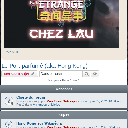
Voir plus...
Le Port parfumé (aka Hong Kong)
Rechercher
Recherche avanc
Nouveau sujet
5 sujets • Page
1
sur
1
Annonces
Charte du forum
Dernier message par
Man From Outerspace
«
mer. juin 02, 2021 10:04 am
Posté dans
Annonces officielles
Sujets
Hong Kong sur Wikipédia
Dernier message par
Man From Outerspace
«
jeu. août 19, 2021 6:24 pm