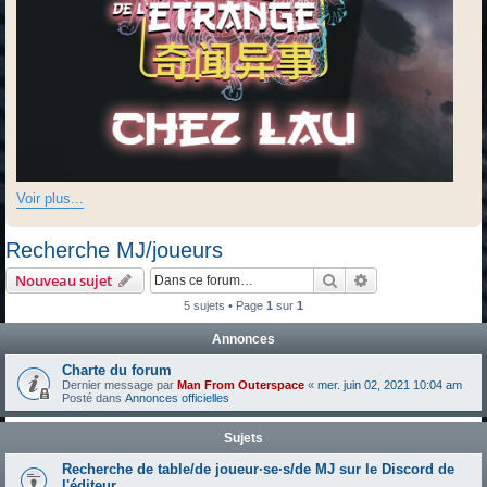
Voir plus...
Recherche MJ/joueurs
Rechercher
Recherche avanc
Nouveau sujet
5 sujets • Page
1
sur
1
Annonces
Charte du forum
Dernier message par
Man From Outerspace
«
mer. juin 02, 2021 10:04 am
Posté dans
Annonces officielles
Sujets
Recherche de table/de joueur·se·s/de MJ sur le Discord de
l'éditeur