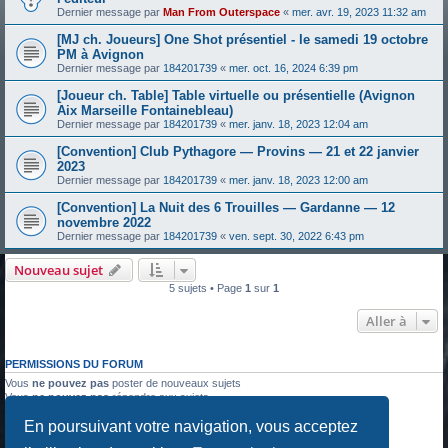
Dernier message par
Man From Outerspace
«
mer. avr. 19, 2023 11:32 am
[MJ ch. Joueurs] One Shot présentiel - le samedi 19 octobre
PM à Avignon
Dernier message par
184201739
«
mer. oct. 16, 2024 6:39 pm
[Joueur ch. Table] Table virtuelle ou présentielle (Avignon
Aix Marseille Fontainebleau)
Dernier message par
184201739
«
mer. janv. 18, 2023 12:04 am
[Convention] Club Pythagore — Provins — 21 et 22 janvier
2023
Dernier message par
184201739
«
mer. janv. 18, 2023 12:00 am
[Convention] La Nuit des 6 Trouilles — Gardanne — 12
novembre 2022
Dernier message par
184201739
«
ven. sept. 30, 2022 6:43 pm
Nouveau sujet
5 sujets • Page
1
sur
1
Aller à
PERMISSIONS DU FORUM
Vous
ne pouvez pas
poster de nouveaux sujets
Vous
ne pouvez pas
répondre aux sujets
Vous
ne pouvez pas
modifier vos messages
En poursuivant votre navigation, vous acceptez
Vous
ne pouvez pas
supprimer vos messages
Vous
ne pouvez pas
joindre des fichiers