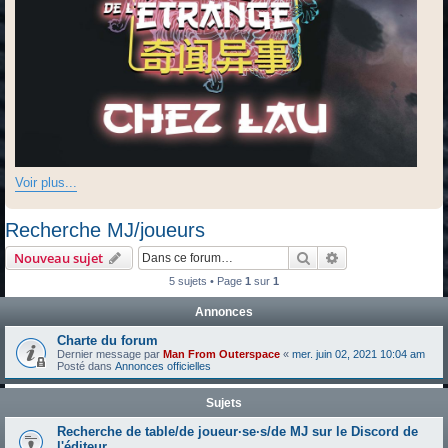
Voir plus...
Recherche MJ/joueurs
Rechercher
Recherche avanc
Nouveau sujet
5 sujets • Page
1
sur
1
Annonces
Charte du forum
Dernier message par
Man From Outerspace
«
mer. juin 02, 2021 10:04 am
Posté dans
Annonces officielles
Sujets
Recherche de table/de joueur·se·s/de MJ sur le Discord de
l'éditeur