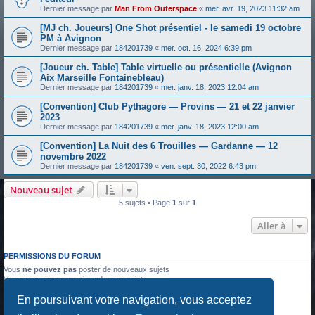
Dernier message par
Man From Outerspace
«
mer. avr. 19, 2023 11:32 am
[MJ ch. Joueurs] One Shot présentiel - le samedi 19 octobre
PM à Avignon
Dernier message par
184201739
«
mer. oct. 16, 2024 6:39 pm
[Joueur ch. Table] Table virtuelle ou présentielle (Avignon
Aix Marseille Fontainebleau)
Dernier message par
184201739
«
mer. janv. 18, 2023 12:04 am
[Convention] Club Pythagore — Provins — 21 et 22 janvier
2023
Dernier message par
184201739
«
mer. janv. 18, 2023 12:00 am
[Convention] La Nuit des 6 Trouilles — Gardanne — 12
novembre 2022
Dernier message par
184201739
«
ven. sept. 30, 2022 6:43 pm
Nouveau sujet
5 sujets • Page
1
sur
1
Aller à
PERMISSIONS DU FORUM
Vous
ne pouvez pas
poster de nouveaux sujets
Vous
ne pouvez pas
répondre aux sujets
Vous
ne pouvez pas
modifier vos messages
En poursuivant votre navigation, vous acceptez
Vous
ne pouvez pas
supprimer vos messages
Vous
ne pouvez pas
joindre des fichiers