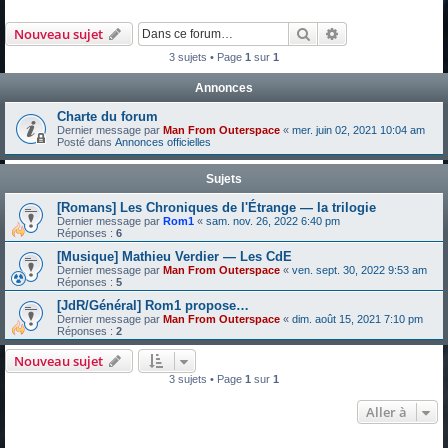
Rechercher
Recherche avanc
Nouveau sujet
3 sujets • Page
1
sur
1
Annonces
Charte du forum
Dernier message par
Man From Outerspace
«
mer. juin 02, 2021 10:04 am
Posté dans
Annonces officielles
Sujets
[Romans] Les Chroniques de l'Étrange — la trilogie
Dernier message par
Rom1
«
sam. nov. 26, 2022 6:40 pm
Réponses :
6
[Musique] Mathieu Verdier — Les CdE
Dernier message par
Man From Outerspace
«
ven. sept. 30, 2022 9:53 am
Réponses :
5
[JdR/Général] Rom1 propose…
Dernier message par
Man From Outerspace
«
dim. août 15, 2021 7:10 pm
Réponses :
2
Nouveau sujet
3 sujets • Page
1
sur
1
Aller à