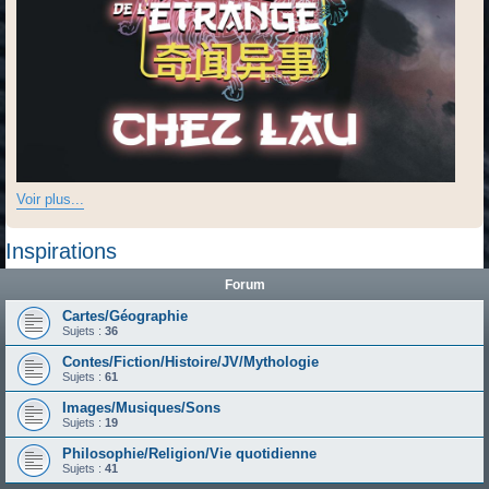
Voir plus...
Inspirations
Forum
Cartes/Géographie
Sujets :
36
Contes/Fiction/Histoire/JV/Mythologie
Sujets :
61
Images/Musiques/Sons
Sujets :
19
Philosophie/Religion/Vie quotidienne
Sujets :
41