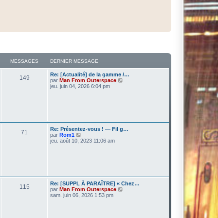
MESSAGES
DERNIER MESSAGE
Re: [Actualité] de la gamme /…
149
V
par
Man From Outerspace
o
jeu. juin 04, 2026 6:04 pm
i
r
l
e
d
e
r
Re: Présentez-vous ! — Fil g…
71
n
V
par
Rom1
i
o
jeu. août 10, 2023 11:06 am
e
i
r
r
m
l
e
e
s
d
s
e
a
r
Re: [SUPPL À PARAÎTRE] « Chez…
g
115
n
V
par
Man From Outerspace
e
i
o
sam. juin 06, 2026 1:53 pm
e
i
r
r
m
l
e
e