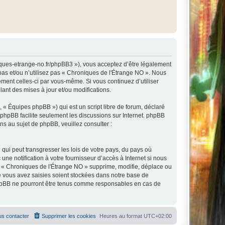
niques-etrange-no.fr/phpBB3 »), vous acceptez d’être légalement
pas et/ou n’utilisez pas « Chroniques de l'Étrange NO ». Nous
ement celles-ci par vous-même. Si vous continuez d’utiliser
nt des mises à jour et/ou modifications.
 « Équipes phpBB ») qui est un script libre de forum, déclaré
l phpBB facilite seulement les discussions sur Internet. phpBB
 au sujet de phpBB, veuillez consulter :
qui peut transgresser les lois de votre pays, du pays où
e notification à votre fournisseur d’accès à Internet si nous
e « Chroniques de l'Étrange NO » supprime, modifie, déplace ou
e vous avez saisies soient stockées dans notre base de
 phpBB ne pourront être tenus comme responsables en cas de
s contacter
Supprimer les cookies
Heures au format
UTC+02:00