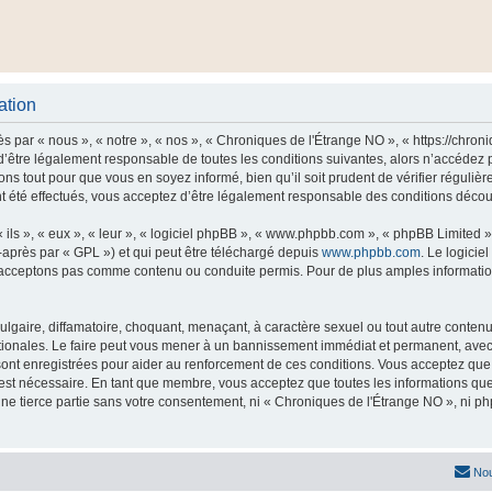
ation
 par « nous », « notre », « nos », « Chroniques de l'Étrange NO », « https://chro
’être légalement responsable de toutes les conditions suivantes, alors n’accédez 
ns tout pour que vous en soyez informé, bien qu’il soit prudent de vérifier régulièr
été effectués, vous acceptez d’être légalement responsable des conditions découla
ls », « eux », « leur », « logiciel phpBB », « www.phpbb.com », « phpBB Limited »,
-après par « GPL ») et qui peut être téléchargé depuis
www.phpbb.com
. Le logicie
acceptons pas comme contenu ou conduite permis. Pour de plus amples informations
lgaire, diffamatoire, choquant, menaçant, à caractère sexuel ou tout autre contenu 
tionales. Le faire peut vous mener à un bannissement immédiat et permanent, avec un
ont enregistrées pour aider au renforcement de ces conditions. Vous acceptez qu
 est nécessaire. En tant que membre, vous acceptez que toutes les informations qu
une tierce partie sans votre consentement, ni « Chroniques de l'Étrange NO », ni
Nou