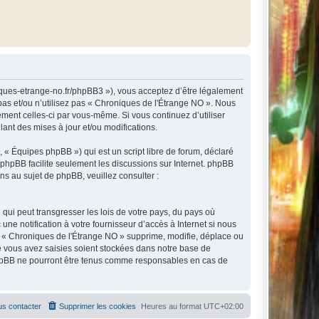
niques-etrange-no.fr/phpBB3 »), vous acceptez d’être légalement
pas et/ou n’utilisez pas « Chroniques de l'Étrange NO ». Nous
ement celles-ci par vous-même. Si vous continuez d’utiliser
nt des mises à jour et/ou modifications.
 « Équipes phpBB ») qui est un script libre de forum, déclaré
l phpBB facilite seulement les discussions sur Internet. phpBB
 au sujet de phpBB, veuillez consulter :
qui peut transgresser les lois de votre pays, du pays où
e notification à votre fournisseur d’accès à Internet si nous
e « Chroniques de l'Étrange NO » supprime, modifie, déplace ou
e vous avez saisies soient stockées dans notre base de
 phpBB ne pourront être tenus comme responsables en cas de
s contacter
Supprimer les cookies
Heures au format
UTC+02:00