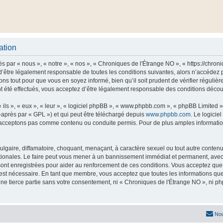
ation
 par « nous », « notre », « nos », « Chroniques de l'Étrange NO », « https://chro
’être légalement responsable de toutes les conditions suivantes, alors n’accédez 
ns tout pour que vous en soyez informé, bien qu’il soit prudent de vérifier régulièr
été effectués, vous acceptez d’être légalement responsable des conditions découla
ls », « eux », « leur », « logiciel phpBB », « www.phpbb.com », « phpBB Limited »,
-après par « GPL ») et qui peut être téléchargé depuis
www.phpbb.com
. Le logicie
acceptons pas comme contenu ou conduite permis. Pour de plus amples informations
lgaire, diffamatoire, choquant, menaçant, à caractère sexuel ou tout autre contenu 
tionales. Le faire peut vous mener à un bannissement immédiat et permanent, avec un
ont enregistrées pour aider au renforcement de ces conditions. Vous acceptez qu
 est nécessaire. En tant que membre, vous acceptez que toutes les informations qu
une tierce partie sans votre consentement, ni « Chroniques de l'Étrange NO », ni
Nou