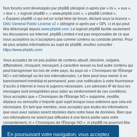
Nos forums sont développés par phpBB (désigné ci-après par « ils », « eux »,
« leur », « logiciel phpBB », « www.phpbb.com », « phpBB Limited »,
« Équipes phpBB ») qui est un script libre de forum, déclaré sous la licence «
GNU General Public License v2
» (désigné ci-après par « GPL ») et qui peut
être téléchargé depuis
www.phpbb.com
. Le logiciel phpBB facilite seulement
les discussions sur Internet. phpBB Limited n’est pas responsable de ce que
nous acceptons ou n’acceptons pas comme contenu ou conduite permis. Pour
de plus amples informations au sujet de phpBB, veuillez consulter :
https://www.phpbb.com/
.
Vous acceptez de ne pas publier de contenu abusif, obscène, vulgaire,
diffamatoire, choquant, menaçant, à caractère sexuel ou tout autre contenu qui
peut transgresser les lois de votre pays, du pays où « Chroniques de l'Étrange
NO » est hébergé ou les lois internationales. Le faire peut vous mener à un
bannissement immédiat et permanent, avec une notification à votre fournisseur
d’accès à Internet si nous le jugeons nécessaire. Les adresses IP de tous les
messages sont enregistrées pour aider au renforcement de ces conditions.
Vous acceptez que « Chroniques de l'Étrange NO » supprime, modifie,
déplace ou verrouille n’importe quel sujet lorsque nous estimons que cela est
nécessaire. En tant que membre, vous acceptez que toutes les informations
que vous avez saisies soient stockées dans notre base de données. Bien que
ces informations ne soient pas diffusées à une tierce partie sans votre
consentement, ni « Chroniques de l'Étrange NO », ni phpBB ne pourront être
tenus comme responsables en cas de tentative de piratage visant à
compromettre les données.
En poursuivant votre navigation, vous acceptez