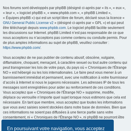
Nos forums sont développés par phpBB (désigné ci-après par « ils », « eux »,
« leur », « logiciel phpBB », « www.phpbb.com », « phpBB Limited »,
« Équipes phpBB ») qui est un script libre de forum, déclaré sous la licence «
GNU General Public License v2
» (désigné ci-après par « GPL ») et qui peut
être téléchargé depuis
www.phpbb.com
. Le logiciel phpBB facilite seulement
les discussions sur Internet. phpBB Limited n’est pas responsable de ce que
nous acceptons ou n’acceptons pas comme contenu ou conduite permis. Pour
de plus amples informations au sujet de phpBB, veuillez consulter :
https://www.phpbb.com/
.
Vous acceptez de ne pas publier de contenu abusif, obscène, vulgaire,
diffamatoire, choquant, menaçant, à caractère sexuel ou tout autre contenu qui
peut transgresser les lois de votre pays, du pays où « Chroniques de l'Étrange
NO » est hébergé ou les lois internationales. Le faire peut vous mener à un
bannissement immédiat et permanent, avec une notification à votre fournisseur
d’accès à Internet si nous le jugeons nécessaire. Les adresses IP de tous les
messages sont enregistrées pour aider au renforcement de ces conditions.
Vous acceptez que « Chroniques de l'Étrange NO » supprime, modifie,
déplace ou verrouille n’importe quel sujet lorsque nous estimons que cela est
nécessaire. En tant que membre, vous acceptez que toutes les informations
que vous avez saisies soient stockées dans notre base de données. Bien que
ces informations ne soient pas diffusées à une tierce partie sans votre
consentement, ni « Chroniques de l'Étrange NO », ni phpBB ne pourront être
tenus comme responsables en cas de tentative de piratage visant à
compromettre les données.
En poursuivant votre navigation, vous acceptez