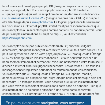
Nos forums sont développés par phpBB (désigné ci-après par « ils », « eux »,
« leur », « logiciel phpBB », « www.phpbb.com », « phpBB Limited »,
« Équipes phpBB ») qui est un script libre de forum, déclaré sous la licence «
GNU General Public License v2
» (désigné ci-après par « GPL ») et qui peut
être téléchargé depuis
www.phpbb.com
. Le logiciel phpBB facilite seulement
les discussions sur Internet. phpBB Limited n’est pas responsable de ce que
nous acceptons ou n’acceptons pas comme contenu ou conduite permis. Pour
de plus amples informations au sujet de phpBB, veuillez consulter :
https://www.phpbb.com/
.
Vous acceptez de ne pas publier de contenu abusif, obscène, vulgaire,
diffamatoire, choquant, menaçant, à caractère sexuel ou tout autre contenu qui
peut transgresser les lois de votre pays, du pays où « Chroniques de l'Étrange
NO » est hébergé ou les lois internationales. Le faire peut vous mener à un
bannissement immédiat et permanent, avec une notification à votre fournisseur
d’accès à Internet si nous le jugeons nécessaire. Les adresses IP de tous les
messages sont enregistrées pour aider au renforcement de ces conditions.
Vous acceptez que « Chroniques de l'Étrange NO » supprime, modifie,
déplace ou verrouille n’importe quel sujet lorsque nous estimons que cela est
nécessaire. En tant que membre, vous acceptez que toutes les informations
que vous avez saisies soient stockées dans notre base de données. Bien que
ces informations ne soient pas diffusées à une tierce partie sans votre
consentement, ni « Chroniques de l'Étrange NO », ni phpBB ne pourront être
tenus comme responsables en cas de tentative de piratage visant à
compromettre les données.
En poursuivant votre navigation, vous acceptez