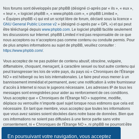
Nos forums sont développés par phpBB (désigné ci-après par « ils », « eux »,
« leur », « logiciel phpBB », « www.phpbb.com », « phpBB Limited »,
« Équipes phpBB ») qui est un script libre de forum, déclaré sous la licence «
GNU General Public License v2
» (désigné ci-après par « GPL ») et qui peut
être téléchargé depuis
www.phpbb.com
. Le logiciel phpBB facilite seulement
les discussions sur Internet. phpBB Limited n’est pas responsable de ce que
nous acceptons ou n’acceptons pas comme contenu ou conduite permis. Pour
de plus amples informations au sujet de phpBB, veuillez consulter :
https://www.phpbb.com/
.
Vous acceptez de ne pas publier de contenu abusif, obscène, vulgaire,
diffamatoire, choquant, menaçant, à caractère sexuel ou tout autre contenu qui
peut transgresser les lois de votre pays, du pays où « Chroniques de l'Étrange
NO » est hébergé ou les lois internationales. Le faire peut vous mener à un
bannissement immédiat et permanent, avec une notification à votre fournisseur
d’accès à Internet si nous le jugeons nécessaire. Les adresses IP de tous les
messages sont enregistrées pour aider au renforcement de ces conditions.
Vous acceptez que « Chroniques de l'Étrange NO » supprime, modifie,
déplace ou verrouille n’importe quel sujet lorsque nous estimons que cela est
nécessaire. En tant que membre, vous acceptez que toutes les informations
que vous avez saisies soient stockées dans notre base de données. Bien que
ces informations ne soient pas diffusées à une tierce partie sans votre
consentement, ni « Chroniques de l'Étrange NO », ni phpBB ne pourront être
tenus comme responsables en cas de tentative de piratage visant à
compromettre les données.
En poursuivant votre navigation, vous acceptez