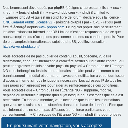
Nos forums sont développés par phpBB (désigné ci-après par « ils », « eux »,
« leur », « logiciel phpBB », « www.phpbb.com », « phpBB Limited »,
« Équipes phpBB ») qui est un script libre de forum, déclaré sous la licence «
GNU General Public License v2
» (désigné ci-après par « GPL ») et qui peut
être téléchargé depuis
www.phpbb.com
. Le logiciel phpBB facilite seulement
les discussions sur Internet. phpBB Limited n’est pas responsable de ce que
nous acceptons ou n’acceptons pas comme contenu ou conduite permis. Pour
de plus amples informations au sujet de phpBB, veuillez consulter :
https://www.phpbb.com/
.
Vous acceptez de ne pas publier de contenu abusif, obscène, vulgaire,
diffamatoire, choquant, menaçant, à caractère sexuel ou tout autre contenu qui
peut transgresser les lois de votre pays, du pays où « Chroniques de l'Étrange
NO » est hébergé ou les lois internationales. Le faire peut vous mener à un
bannissement immédiat et permanent, avec une notification à votre fournisseur
d’accès à Internet si nous le jugeons nécessaire. Les adresses IP de tous les
messages sont enregistrées pour aider au renforcement de ces conditions.
Vous acceptez que « Chroniques de l'Étrange NO » supprime, modifie,
déplace ou verrouille n’importe quel sujet lorsque nous estimons que cela est
nécessaire. En tant que membre, vous acceptez que toutes les informations
que vous avez saisies soient stockées dans notre base de données. Bien que
ces informations ne soient pas diffusées à une tierce partie sans votre
consentement, ni « Chroniques de l'Étrange NO », ni phpBB ne pourront être
tenus comme responsables en cas de tentative de piratage visant à
compromettre les données.
En poursuivant votre navigation, vous acceptez