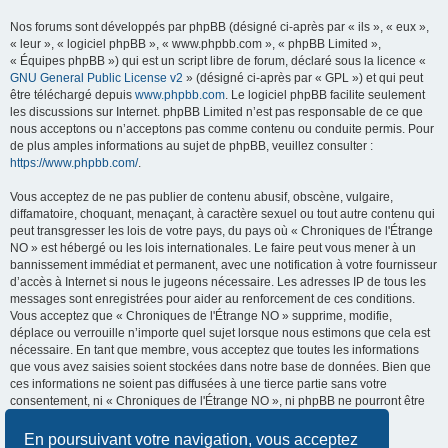
Nos forums sont développés par phpBB (désigné ci-après par « ils », « eux »,
« leur », « logiciel phpBB », « www.phpbb.com », « phpBB Limited »,
« Équipes phpBB ») qui est un script libre de forum, déclaré sous la licence «
GNU General Public License v2
» (désigné ci-après par « GPL ») et qui peut
être téléchargé depuis
www.phpbb.com
. Le logiciel phpBB facilite seulement
les discussions sur Internet. phpBB Limited n’est pas responsable de ce que
nous acceptons ou n’acceptons pas comme contenu ou conduite permis. Pour
de plus amples informations au sujet de phpBB, veuillez consulter :
https://www.phpbb.com/
.
Vous acceptez de ne pas publier de contenu abusif, obscène, vulgaire,
diffamatoire, choquant, menaçant, à caractère sexuel ou tout autre contenu qui
peut transgresser les lois de votre pays, du pays où « Chroniques de l'Étrange
NO » est hébergé ou les lois internationales. Le faire peut vous mener à un
bannissement immédiat et permanent, avec une notification à votre fournisseur
d’accès à Internet si nous le jugeons nécessaire. Les adresses IP de tous les
messages sont enregistrées pour aider au renforcement de ces conditions.
Vous acceptez que « Chroniques de l'Étrange NO » supprime, modifie,
déplace ou verrouille n’importe quel sujet lorsque nous estimons que cela est
nécessaire. En tant que membre, vous acceptez que toutes les informations
que vous avez saisies soient stockées dans notre base de données. Bien que
ces informations ne soient pas diffusées à une tierce partie sans votre
consentement, ni « Chroniques de l'Étrange NO », ni phpBB ne pourront être
tenus comme responsables en cas de tentative de piratage visant à
compromettre les données.
En poursuivant votre navigation, vous acceptez