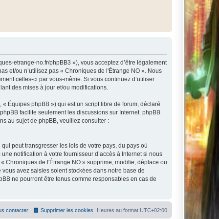
niques-etrange-no.fr/phpBB3 »), vous acceptez d’être légalement
pas et/ou n’utilisez pas « Chroniques de l'Étrange NO ». Nous
ement celles-ci par vous-même. Si vous continuez d’utiliser
nt des mises à jour et/ou modifications.
 « Équipes phpBB ») qui est un script libre de forum, déclaré
l phpBB facilite seulement les discussions sur Internet. phpBB
 au sujet de phpBB, veuillez consulter :
qui peut transgresser les lois de votre pays, du pays où
e notification à votre fournisseur d’accès à Internet si nous
e « Chroniques de l'Étrange NO » supprime, modifie, déplace ou
e vous avez saisies soient stockées dans notre base de
 phpBB ne pourront être tenus comme responsables en cas de
s contacter
Supprimer les cookies
Heures au format
UTC+02:00