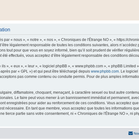
ation
 par « nous », « notre », « nos », « Chroniques de l'Étrange NO », « https://chro
’être légalement responsable de toutes les conditions suivantes, alors n’accédez 
ns tout pour que vous en soyez informé, bien qu’il soit prudent de vérifier régulièr
été effectués, vous acceptez d’être légalement responsable des conditions découla
ls », « eux », « leur », « logiciel phpBB », « www.phpbb.com », « phpBB Limited »,
-après par « GPL ») et qui peut être téléchargé depuis
www.phpbb.com
. Le logicie
acceptons pas comme contenu ou conduite permis. Pour de plus amples informations
lgaire, diffamatoire, choquant, menaçant, à caractère sexuel ou tout autre contenu 
tionales. Le faire peut vous mener à un bannissement immédiat et permanent, avec un
ont enregistrées pour aider au renforcement de ces conditions. Vous acceptez qu
 est nécessaire. En tant que membre, vous acceptez que toutes les informations qu
une tierce partie sans votre consentement, ni « Chroniques de l'Étrange NO », ni
Nou