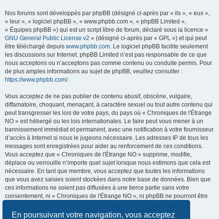
Nos forums sont développés par phpBB (désigné ci-après par « ils », « eux »,
« leur », « logiciel phpBB », « www.phpbb.com », « phpBB Limited »,
« Équipes phpBB ») qui est un script libre de forum, déclaré sous la licence «
GNU General Public License v2
» (désigné ci-après par « GPL ») et qui peut
être téléchargé depuis
www.phpbb.com
. Le logiciel phpBB facilite seulement
les discussions sur Internet. phpBB Limited n’est pas responsable de ce que
nous acceptons ou n’acceptons pas comme contenu ou conduite permis. Pour
de plus amples informations au sujet de phpBB, veuillez consulter :
https://www.phpbb.com/
.
Vous acceptez de ne pas publier de contenu abusif, obscène, vulgaire,
diffamatoire, choquant, menaçant, à caractère sexuel ou tout autre contenu qui
peut transgresser les lois de votre pays, du pays où « Chroniques de l'Étrange
NO » est hébergé ou les lois internationales. Le faire peut vous mener à un
bannissement immédiat et permanent, avec une notification à votre fournisseur
d’accès à Internet si nous le jugeons nécessaire. Les adresses IP de tous les
messages sont enregistrées pour aider au renforcement de ces conditions.
Vous acceptez que « Chroniques de l'Étrange NO » supprime, modifie,
déplace ou verrouille n’importe quel sujet lorsque nous estimons que cela est
nécessaire. En tant que membre, vous acceptez que toutes les informations
que vous avez saisies soient stockées dans notre base de données. Bien que
ces informations ne soient pas diffusées à une tierce partie sans votre
consentement, ni « Chroniques de l'Étrange NO », ni phpBB ne pourront être
tenus comme responsables en cas de tentative de piratage visant à
compromettre les données.
En poursuivant votre navigation, vous acceptez