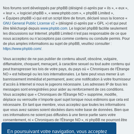
Nos forums sont développés par phpBB (désigné ci-après par « ils », « eux »,
« leur », « logiciel phpBB », « www.phpbb.com », « phpBB Limited »,
« Équipes phpBB ») qui est un script libre de forum, déclaré sous la licence «
GNU General Public License v2
» (désigné ci-après par « GPL ») et qui peut
être téléchargé depuis
www.phpbb.com
. Le logiciel phpBB facilite seulement
les discussions sur Internet. phpBB Limited n’est pas responsable de ce que
nous acceptons ou n’acceptons pas comme contenu ou conduite permis. Pour
de plus amples informations au sujet de phpBB, veuillez consulter :
https://www.phpbb.com/
.
Vous acceptez de ne pas publier de contenu abusif, obscène, vulgaire,
diffamatoire, choquant, menaçant, à caractère sexuel ou tout autre contenu qui
peut transgresser les lois de votre pays, du pays où « Chroniques de l'Étrange
NO » est hébergé ou les lois internationales. Le faire peut vous mener à un
bannissement immédiat et permanent, avec une notification à votre fournisseur
d’accès à Internet si nous le jugeons nécessaire. Les adresses IP de tous les
messages sont enregistrées pour aider au renforcement de ces conditions.
Vous acceptez que « Chroniques de l'Étrange NO » supprime, modifie,
déplace ou verrouille n’importe quel sujet lorsque nous estimons que cela est
nécessaire. En tant que membre, vous acceptez que toutes les informations
que vous avez saisies soient stockées dans notre base de données. Bien que
ces informations ne soient pas diffusées à une tierce partie sans votre
consentement, ni « Chroniques de l'Étrange NO », ni phpBB ne pourront être
tenus comme responsables en cas de tentative de piratage visant à
compromettre les données.
En poursuivant votre navigation, vous acceptez