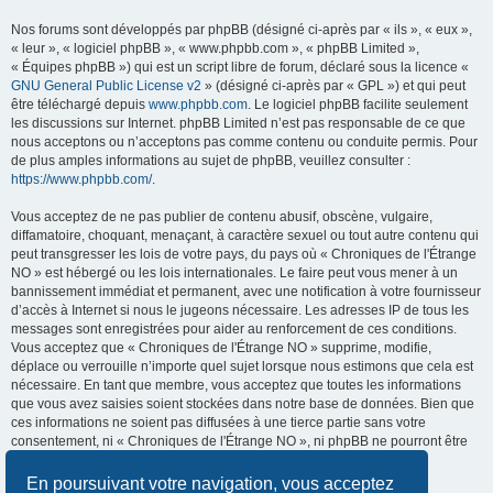
Nos forums sont développés par phpBB (désigné ci-après par « ils », « eux »,
« leur », « logiciel phpBB », « www.phpbb.com », « phpBB Limited »,
« Équipes phpBB ») qui est un script libre de forum, déclaré sous la licence «
GNU General Public License v2
» (désigné ci-après par « GPL ») et qui peut
être téléchargé depuis
www.phpbb.com
. Le logiciel phpBB facilite seulement
les discussions sur Internet. phpBB Limited n’est pas responsable de ce que
nous acceptons ou n’acceptons pas comme contenu ou conduite permis. Pour
de plus amples informations au sujet de phpBB, veuillez consulter :
https://www.phpbb.com/
.
Vous acceptez de ne pas publier de contenu abusif, obscène, vulgaire,
diffamatoire, choquant, menaçant, à caractère sexuel ou tout autre contenu qui
peut transgresser les lois de votre pays, du pays où « Chroniques de l'Étrange
NO » est hébergé ou les lois internationales. Le faire peut vous mener à un
bannissement immédiat et permanent, avec une notification à votre fournisseur
d’accès à Internet si nous le jugeons nécessaire. Les adresses IP de tous les
messages sont enregistrées pour aider au renforcement de ces conditions.
Vous acceptez que « Chroniques de l'Étrange NO » supprime, modifie,
déplace ou verrouille n’importe quel sujet lorsque nous estimons que cela est
nécessaire. En tant que membre, vous acceptez que toutes les informations
que vous avez saisies soient stockées dans notre base de données. Bien que
ces informations ne soient pas diffusées à une tierce partie sans votre
consentement, ni « Chroniques de l'Étrange NO », ni phpBB ne pourront être
tenus comme responsables en cas de tentative de piratage visant à
compromettre les données.
En poursuivant votre navigation, vous acceptez