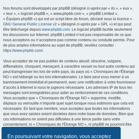
Nos forums sont développés par phpBB (désigné ci-après par « ils », « eux »,
« leur », « logiciel phpBB », « www.phpbb.com », « phpBB Limited »,
« Équipes phpBB ») qui est un script libre de forum, déclaré sous la licence «
GNU General Public License v2
» (désigné ci-après par « GPL ») et qui peut
être téléchargé depuis
www.phpbb.com
. Le logiciel phpBB facilite seulement
les discussions sur Internet. phpBB Limited n’est pas responsable de ce que
nous acceptons ou n’acceptons pas comme contenu ou conduite permis. Pour
de plus amples informations au sujet de phpBB, veuillez consulter :
https://www.phpbb.com/
.
Vous acceptez de ne pas publier de contenu abusif, obscène, vulgaire,
diffamatoire, choquant, menaçant, à caractère sexuel ou tout autre contenu qui
peut transgresser les lois de votre pays, du pays où « Chroniques de l'Étrange
NO » est hébergé ou les lois internationales. Le faire peut vous mener à un
bannissement immédiat et permanent, avec une notification à votre fournisseur
d’accès à Internet si nous le jugeons nécessaire. Les adresses IP de tous les
messages sont enregistrées pour aider au renforcement de ces conditions.
Vous acceptez que « Chroniques de l'Étrange NO » supprime, modifie,
déplace ou verrouille n’importe quel sujet lorsque nous estimons que cela est
nécessaire. En tant que membre, vous acceptez que toutes les informations
que vous avez saisies soient stockées dans notre base de données. Bien que
ces informations ne soient pas diffusées à une tierce partie sans votre
consentement, ni « Chroniques de l'Étrange NO », ni phpBB ne pourront être
tenus comme responsables en cas de tentative de piratage visant à
compromettre les données.
En poursuivant votre navigation, vous acceptez