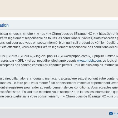
ation
 par « nous », « notre », « nos », « Chroniques de l'Étrange NO », « https://chro
’être légalement responsable de toutes les conditions suivantes, alors n’accédez 
ns tout pour que vous en soyez informé, bien qu’il soit prudent de vérifier régulièr
été effectués, vous acceptez d’être légalement responsable des conditions découla
ls », « eux », « leur », « logiciel phpBB », « www.phpbb.com », « phpBB Limited »,
-après par « GPL ») et qui peut être téléchargé depuis
www.phpbb.com
. Le logicie
acceptons pas comme contenu ou conduite permis. Pour de plus amples informations
lgaire, diffamatoire, choquant, menaçant, à caractère sexuel ou tout autre contenu 
tionales. Le faire peut vous mener à un bannissement immédiat et permanent, avec un
ont enregistrées pour aider au renforcement de ces conditions. Vous acceptez qu
 est nécessaire. En tant que membre, vous acceptez que toutes les informations qu
une tierce partie sans votre consentement, ni « Chroniques de l'Étrange NO », ni
Nou