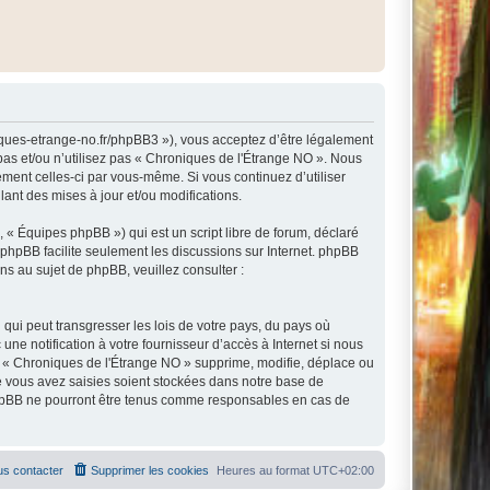
niques-etrange-no.fr/phpBB3 »), vous acceptez d’être légalement
pas et/ou n’utilisez pas « Chroniques de l'Étrange NO ». Nous
ement celles-ci par vous-même. Si vous continuez d’utiliser
nt des mises à jour et/ou modifications.
 « Équipes phpBB ») qui est un script libre de forum, déclaré
l phpBB facilite seulement les discussions sur Internet. phpBB
 au sujet de phpBB, veuillez consulter :
qui peut transgresser les lois de votre pays, du pays où
e notification à votre fournisseur d’accès à Internet si nous
e « Chroniques de l'Étrange NO » supprime, modifie, déplace ou
e vous avez saisies soient stockées dans notre base de
 phpBB ne pourront être tenus comme responsables en cas de
s contacter
Supprimer les cookies
Heures au format
UTC+02:00