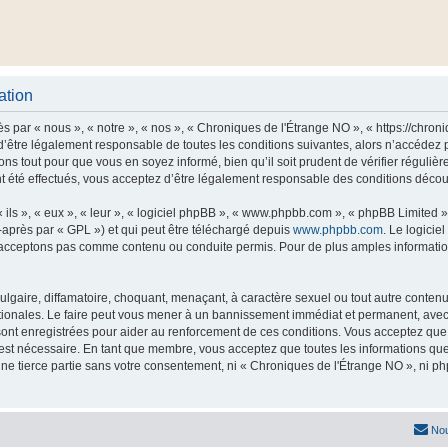
ation
 par « nous », « notre », « nos », « Chroniques de l'Étrange NO », « https://chro
’être légalement responsable de toutes les conditions suivantes, alors n’accédez 
ns tout pour que vous en soyez informé, bien qu’il soit prudent de vérifier régulièr
été effectués, vous acceptez d’être légalement responsable des conditions découla
ls », « eux », « leur », « logiciel phpBB », « www.phpbb.com », « phpBB Limited »,
-après par « GPL ») et qui peut être téléchargé depuis
www.phpbb.com
. Le logicie
acceptons pas comme contenu ou conduite permis. Pour de plus amples informations
lgaire, diffamatoire, choquant, menaçant, à caractère sexuel ou tout autre contenu 
tionales. Le faire peut vous mener à un bannissement immédiat et permanent, avec un
ont enregistrées pour aider au renforcement de ces conditions. Vous acceptez qu
 est nécessaire. En tant que membre, vous acceptez que toutes les informations qu
une tierce partie sans votre consentement, ni « Chroniques de l'Étrange NO », ni
Nou