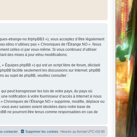
niques-etrange-no.fr/phpBB3 »), vous acceptez d’être légalement
pas et/ou n’utilisez pas « Chroniques de l'Étrange NO ». Nous
ement celles-ci par vous-même. Si vous continuez d’utiliser
nt des mises à jour et/ou modifications.
 « Équipes phpBB ») qui est un script libre de forum, déclaré
l phpBB facilite seulement les discussions sur Internet. phpBB
 au sujet de phpBB, veuillez consulter :
qui peut transgresser les lois de votre pays, du pays où
e notification à votre fournisseur d’accès à Internet si nous
e « Chroniques de l'Étrange NO » supprime, modifie, déplace ou
e vous avez saisies soient stockées dans notre base de
 phpBB ne pourront être tenus comme responsables en cas de
s contacter
Supprimer les cookies
Heures au format
UTC+02:00