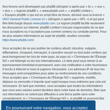
Nos forums sont développés par phpBB (désigné ci-après par « ils », « eux »,
« leur », « logiciel phpBB », « www.phpbb.com », « phpBB Limited »,
« Équipes phpBB ») qui est un script libre de forum, déclaré sous la licence «
GNU General Public License v2
» (désigné ci-après par « GPL ») et qui peut
être téléchargé depuis
www.phpbb.com
. Le logiciel phpBB facilite seulement
les discussions sur Internet. phpBB Limited n’est pas responsable de ce que
nous acceptons ou n’acceptons pas comme contenu ou conduite permis. Pour
de plus amples informations au sujet de phpBB, veuillez consulter :
https://www.phpbb.com/
.
Vous acceptez de ne pas publier de contenu abusif, obscène, vulgaire,
diffamatoire, choquant, menaçant, à caractère sexuel ou tout autre contenu qui
peut transgresser les lois de votre pays, du pays où « Chroniques de l'Étrange
NO » est hébergé ou les lois internationales. Le faire peut vous mener à un
bannissement immédiat et permanent, avec une notification à votre fournisseur
d’accès à Internet si nous le jugeons nécessaire. Les adresses IP de tous les
messages sont enregistrées pour aider au renforcement de ces conditions.
Vous acceptez que « Chroniques de l'Étrange NO » supprime, modifie,
déplace ou verrouille n’importe quel sujet lorsque nous estimons que cela est
nécessaire. En tant que membre, vous acceptez que toutes les informations
que vous avez saisies soient stockées dans notre base de données. Bien que
ces informations ne soient pas diffusées à une tierce partie sans votre
consentement, ni « Chroniques de l'Étrange NO », ni phpBB ne pourront être
tenus comme responsables en cas de tentative de piratage visant à
compromettre les données.
En poursuivant votre navigation, vous acceptez