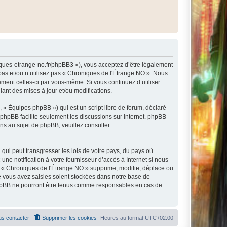
niques-etrange-no.fr/phpBB3 »), vous acceptez d’être légalement
pas et/ou n’utilisez pas « Chroniques de l'Étrange NO ». Nous
ement celles-ci par vous-même. Si vous continuez d’utiliser
nt des mises à jour et/ou modifications.
 « Équipes phpBB ») qui est un script libre de forum, déclaré
l phpBB facilite seulement les discussions sur Internet. phpBB
 au sujet de phpBB, veuillez consulter :
qui peut transgresser les lois de votre pays, du pays où
e notification à votre fournisseur d’accès à Internet si nous
e « Chroniques de l'Étrange NO » supprime, modifie, déplace ou
e vous avez saisies soient stockées dans notre base de
 phpBB ne pourront être tenus comme responsables en cas de
s contacter
Supprimer les cookies
Heures au format
UTC+02:00