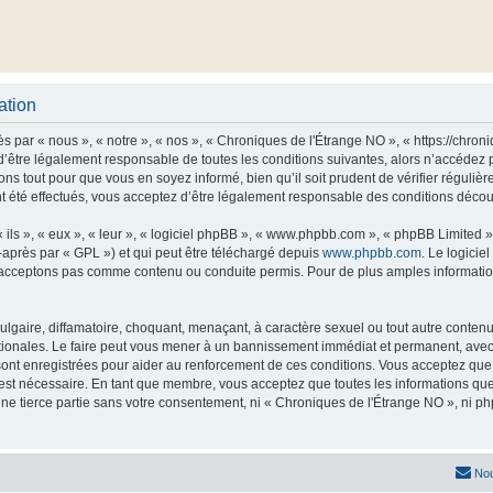
ation
 par « nous », « notre », « nos », « Chroniques de l'Étrange NO », « https://chro
’être légalement responsable de toutes les conditions suivantes, alors n’accédez 
ns tout pour que vous en soyez informé, bien qu’il soit prudent de vérifier régulièr
été effectués, vous acceptez d’être légalement responsable des conditions découla
ls », « eux », « leur », « logiciel phpBB », « www.phpbb.com », « phpBB Limited »,
-après par « GPL ») et qui peut être téléchargé depuis
www.phpbb.com
. Le logicie
acceptons pas comme contenu ou conduite permis. Pour de plus amples informations
lgaire, diffamatoire, choquant, menaçant, à caractère sexuel ou tout autre contenu 
tionales. Le faire peut vous mener à un bannissement immédiat et permanent, avec un
ont enregistrées pour aider au renforcement de ces conditions. Vous acceptez qu
 est nécessaire. En tant que membre, vous acceptez que toutes les informations qu
une tierce partie sans votre consentement, ni « Chroniques de l'Étrange NO », ni
Nou