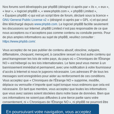
Nos forums sont développés par phpBB (désigné ci-après par « ils », « eux »,
« leur », « logiciel phpBB », « www.phpbb.com », « phpBB Limited »,
« Équipes phpBB ») qui est un script libre de forum, déclaré sous la licence «
GNU General Public License v2
» (désigné ci-après par « GPL ») et qui peut
être téléchargé depuis
www.phpbb.com
. Le logiciel phpBB facilite seulement
les discussions sur Internet. phpBB Limited n’est pas responsable de ce que
nous acceptons ou n’acceptons pas comme contenu ou conduite permis. Pour
de plus amples informations au sujet de phpBB, veuillez consulter :
https://www.phpbb.com/
.
Vous acceptez de ne pas publier de contenu abusif, obscène, vulgaire,
diffamatoire, choquant, menaçant, à caractère sexuel ou tout autre contenu qui
peut transgresser les lois de votre pays, du pays où « Chroniques de l'Étrange
NO » est hébergé ou les lois internationales. Le faire peut vous mener à un
bannissement immédiat et permanent, avec une notification à votre fournisseur
d’accès à Internet si nous le jugeons nécessaire. Les adresses IP de tous les
messages sont enregistrées pour aider au renforcement de ces conditions.
Vous acceptez que « Chroniques de l'Étrange NO » supprime, modifie,
déplace ou verrouille n’importe quel sujet lorsque nous estimons que cela est
nécessaire. En tant que membre, vous acceptez que toutes les informations
que vous avez saisies soient stockées dans notre base de données. Bien que
ces informations ne soient pas diffusées à une tierce partie sans votre
consentement, ni « Chroniques de l'Étrange NO », ni phpBB ne pourront être
tenus comme responsables en cas de tentative de piratage visant à
compromettre les données.
En poursuivant votre navigation, vous acceptez