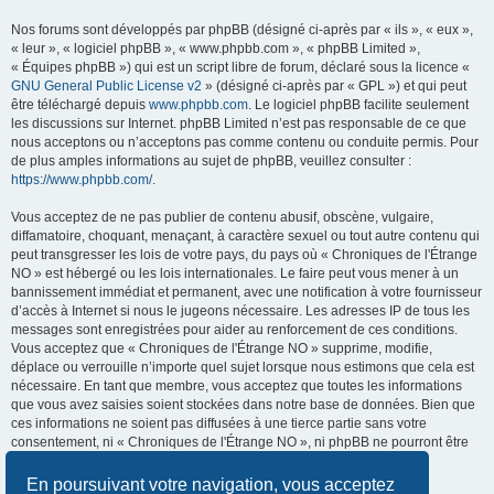
Nos forums sont développés par phpBB (désigné ci-après par « ils », « eux »,
« leur », « logiciel phpBB », « www.phpbb.com », « phpBB Limited »,
« Équipes phpBB ») qui est un script libre de forum, déclaré sous la licence «
GNU General Public License v2
» (désigné ci-après par « GPL ») et qui peut
être téléchargé depuis
www.phpbb.com
. Le logiciel phpBB facilite seulement
les discussions sur Internet. phpBB Limited n’est pas responsable de ce que
nous acceptons ou n’acceptons pas comme contenu ou conduite permis. Pour
de plus amples informations au sujet de phpBB, veuillez consulter :
https://www.phpbb.com/
.
Vous acceptez de ne pas publier de contenu abusif, obscène, vulgaire,
diffamatoire, choquant, menaçant, à caractère sexuel ou tout autre contenu qui
peut transgresser les lois de votre pays, du pays où « Chroniques de l'Étrange
NO » est hébergé ou les lois internationales. Le faire peut vous mener à un
bannissement immédiat et permanent, avec une notification à votre fournisseur
d’accès à Internet si nous le jugeons nécessaire. Les adresses IP de tous les
messages sont enregistrées pour aider au renforcement de ces conditions.
Vous acceptez que « Chroniques de l'Étrange NO » supprime, modifie,
déplace ou verrouille n’importe quel sujet lorsque nous estimons que cela est
nécessaire. En tant que membre, vous acceptez que toutes les informations
que vous avez saisies soient stockées dans notre base de données. Bien que
ces informations ne soient pas diffusées à une tierce partie sans votre
consentement, ni « Chroniques de l'Étrange NO », ni phpBB ne pourront être
tenus comme responsables en cas de tentative de piratage visant à
compromettre les données.
En poursuivant votre navigation, vous acceptez