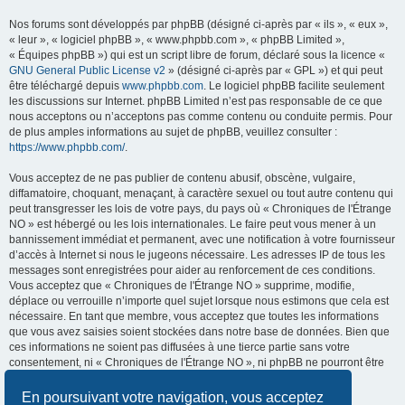
Nos forums sont développés par phpBB (désigné ci-après par « ils », « eux »,
« leur », « logiciel phpBB », « www.phpbb.com », « phpBB Limited »,
« Équipes phpBB ») qui est un script libre de forum, déclaré sous la licence «
GNU General Public License v2
» (désigné ci-après par « GPL ») et qui peut
être téléchargé depuis
www.phpbb.com
. Le logiciel phpBB facilite seulement
les discussions sur Internet. phpBB Limited n’est pas responsable de ce que
nous acceptons ou n’acceptons pas comme contenu ou conduite permis. Pour
de plus amples informations au sujet de phpBB, veuillez consulter :
https://www.phpbb.com/
.
Vous acceptez de ne pas publier de contenu abusif, obscène, vulgaire,
diffamatoire, choquant, menaçant, à caractère sexuel ou tout autre contenu qui
peut transgresser les lois de votre pays, du pays où « Chroniques de l'Étrange
NO » est hébergé ou les lois internationales. Le faire peut vous mener à un
bannissement immédiat et permanent, avec une notification à votre fournisseur
d’accès à Internet si nous le jugeons nécessaire. Les adresses IP de tous les
messages sont enregistrées pour aider au renforcement de ces conditions.
Vous acceptez que « Chroniques de l'Étrange NO » supprime, modifie,
déplace ou verrouille n’importe quel sujet lorsque nous estimons que cela est
nécessaire. En tant que membre, vous acceptez que toutes les informations
que vous avez saisies soient stockées dans notre base de données. Bien que
ces informations ne soient pas diffusées à une tierce partie sans votre
consentement, ni « Chroniques de l'Étrange NO », ni phpBB ne pourront être
tenus comme responsables en cas de tentative de piratage visant à
compromettre les données.
En poursuivant votre navigation, vous acceptez