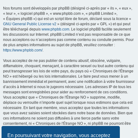
Nos forums sont développés par phpBB (désigné ci-après par « ils », « eux »,
« leur », « logiciel phpBB », « www.phpbb.com », « phpBB Limited »,
« Équipes phpBB ») qui est un script libre de forum, déclaré sous la licence «
GNU General Public License v2
» (désigné ci-après par « GPL ») et qui peut
être téléchargé depuis
www.phpbb.com
. Le logiciel phpBB facilite seulement
les discussions sur Internet. phpBB Limited n’est pas responsable de ce que
nous acceptons ou n’acceptons pas comme contenu ou conduite permis. Pour
de plus amples informations au sujet de phpBB, veuillez consulter :
https://www.phpbb.com/
.
Vous acceptez de ne pas publier de contenu abusif, obscène, vulgaire,
diffamatoire, choquant, menaçant, à caractère sexuel ou tout autre contenu qui
peut transgresser les lois de votre pays, du pays où « Chroniques de l'Étrange
NO » est hébergé ou les lois internationales. Le faire peut vous mener à un
bannissement immédiat et permanent, avec une notification à votre fournisseur
d’accès à Internet si nous le jugeons nécessaire. Les adresses IP de tous les
messages sont enregistrées pour aider au renforcement de ces conditions.
Vous acceptez que « Chroniques de l'Étrange NO » supprime, modifie,
déplace ou verrouille n’importe quel sujet lorsque nous estimons que cela est
nécessaire. En tant que membre, vous acceptez que toutes les informations
que vous avez saisies soient stockées dans notre base de données. Bien que
ces informations ne soient pas diffusées à une tierce partie sans votre
consentement, ni « Chroniques de l'Étrange NO », ni phpBB ne pourront être
tenus comme responsables en cas de tentative de piratage visant à
compromettre les données.
En poursuivant votre navigation, vous acceptez