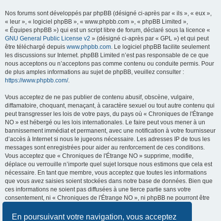
Nos forums sont développés par phpBB (désigné ci-après par « ils », « eux »,
« leur », « logiciel phpBB », « www.phpbb.com », « phpBB Limited »,
« Équipes phpBB ») qui est un script libre de forum, déclaré sous la licence «
GNU General Public License v2
» (désigné ci-après par « GPL ») et qui peut
être téléchargé depuis
www.phpbb.com
. Le logiciel phpBB facilite seulement
les discussions sur Internet. phpBB Limited n’est pas responsable de ce que
nous acceptons ou n’acceptons pas comme contenu ou conduite permis. Pour
de plus amples informations au sujet de phpBB, veuillez consulter :
https://www.phpbb.com/
.
Vous acceptez de ne pas publier de contenu abusif, obscène, vulgaire,
diffamatoire, choquant, menaçant, à caractère sexuel ou tout autre contenu qui
peut transgresser les lois de votre pays, du pays où « Chroniques de l'Étrange
NO » est hébergé ou les lois internationales. Le faire peut vous mener à un
bannissement immédiat et permanent, avec une notification à votre fournisseur
d’accès à Internet si nous le jugeons nécessaire. Les adresses IP de tous les
messages sont enregistrées pour aider au renforcement de ces conditions.
Vous acceptez que « Chroniques de l'Étrange NO » supprime, modifie,
déplace ou verrouille n’importe quel sujet lorsque nous estimons que cela est
nécessaire. En tant que membre, vous acceptez que toutes les informations
que vous avez saisies soient stockées dans notre base de données. Bien que
ces informations ne soient pas diffusées à une tierce partie sans votre
consentement, ni « Chroniques de l'Étrange NO », ni phpBB ne pourront être
tenus comme responsables en cas de tentative de piratage visant à
compromettre les données.
En poursuivant votre navigation, vous acceptez