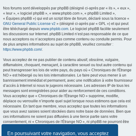
Nos forums sont développés par phpBB (désigné ci-après par « ils », « eux »,
« leur », « logiciel phpBB », « www.phpbb.com », « phpBB Limited »,
« Équipes phpBB ») qui est un script libre de forum, déclaré sous la licence «
GNU General Public License v2
» (désigné ci-après par « GPL ») et qui peut
être téléchargé depuis
www.phpbb.com
. Le logiciel phpBB facilite seulement
les discussions sur Internet. phpBB Limited n’est pas responsable de ce que
nous acceptons ou n’acceptons pas comme contenu ou conduite permis. Pour
de plus amples informations au sujet de phpBB, veuillez consulter :
https://www.phpbb.com/
.
Vous acceptez de ne pas publier de contenu abusif, obscène, vulgaire,
diffamatoire, choquant, menaçant, à caractère sexuel ou tout autre contenu qui
peut transgresser les lois de votre pays, du pays où « Chroniques de l'Étrange
NO » est hébergé ou les lois internationales. Le faire peut vous mener à un
bannissement immédiat et permanent, avec une notification à votre fournisseur
d’accès à Internet si nous le jugeons nécessaire. Les adresses IP de tous les
messages sont enregistrées pour aider au renforcement de ces conditions.
Vous acceptez que « Chroniques de l'Étrange NO » supprime, modifie,
déplace ou verrouille n’importe quel sujet lorsque nous estimons que cela est
nécessaire. En tant que membre, vous acceptez que toutes les informations
que vous avez saisies soient stockées dans notre base de données. Bien que
ces informations ne soient pas diffusées à une tierce partie sans votre
consentement, ni « Chroniques de l'Étrange NO », ni phpBB ne pourront être
tenus comme responsables en cas de tentative de piratage visant à
compromettre les données.
En poursuivant votre navigation, vous acceptez