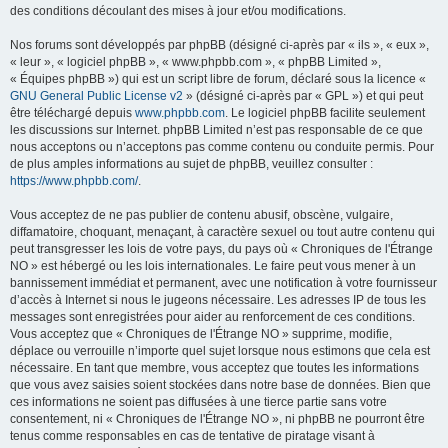
des conditions découlant des mises à jour et/ou modifications.
Nos forums sont développés par phpBB (désigné ci-après par « ils », « eux »,
« leur », « logiciel phpBB », « www.phpbb.com », « phpBB Limited »,
« Équipes phpBB ») qui est un script libre de forum, déclaré sous la licence «
GNU General Public License v2
» (désigné ci-après par « GPL ») et qui peut
être téléchargé depuis
www.phpbb.com
. Le logiciel phpBB facilite seulement
les discussions sur Internet. phpBB Limited n’est pas responsable de ce que
nous acceptons ou n’acceptons pas comme contenu ou conduite permis. Pour
de plus amples informations au sujet de phpBB, veuillez consulter :
https://www.phpbb.com/
.
Vous acceptez de ne pas publier de contenu abusif, obscène, vulgaire,
diffamatoire, choquant, menaçant, à caractère sexuel ou tout autre contenu qui
peut transgresser les lois de votre pays, du pays où « Chroniques de l'Étrange
NO » est hébergé ou les lois internationales. Le faire peut vous mener à un
bannissement immédiat et permanent, avec une notification à votre fournisseur
d’accès à Internet si nous le jugeons nécessaire. Les adresses IP de tous les
messages sont enregistrées pour aider au renforcement de ces conditions.
Vous acceptez que « Chroniques de l'Étrange NO » supprime, modifie,
déplace ou verrouille n’importe quel sujet lorsque nous estimons que cela est
nécessaire. En tant que membre, vous acceptez que toutes les informations
que vous avez saisies soient stockées dans notre base de données. Bien que
ces informations ne soient pas diffusées à une tierce partie sans votre
consentement, ni « Chroniques de l'Étrange NO », ni phpBB ne pourront être
tenus comme responsables en cas de tentative de piratage visant à