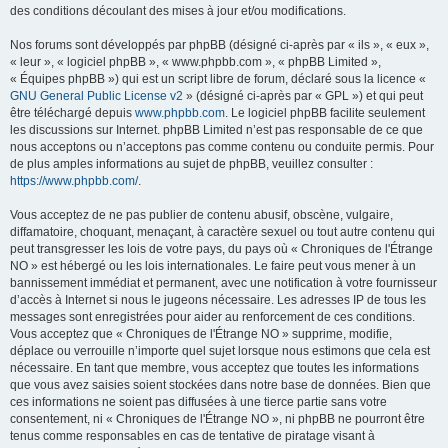
des conditions découlant des mises à jour et/ou modifications.
Nos forums sont développés par phpBB (désigné ci-après par « ils », « eux »,
« leur », « logiciel phpBB », « www.phpbb.com », « phpBB Limited »,
« Équipes phpBB ») qui est un script libre de forum, déclaré sous la licence «
GNU General Public License v2
» (désigné ci-après par « GPL ») et qui peut
être téléchargé depuis
www.phpbb.com
. Le logiciel phpBB facilite seulement
les discussions sur Internet. phpBB Limited n’est pas responsable de ce que
nous acceptons ou n’acceptons pas comme contenu ou conduite permis. Pour
de plus amples informations au sujet de phpBB, veuillez consulter :
https://www.phpbb.com/
.
Vous acceptez de ne pas publier de contenu abusif, obscène, vulgaire,
diffamatoire, choquant, menaçant, à caractère sexuel ou tout autre contenu qui
peut transgresser les lois de votre pays, du pays où « Chroniques de l'Étrange
NO » est hébergé ou les lois internationales. Le faire peut vous mener à un
bannissement immédiat et permanent, avec une notification à votre fournisseur
d’accès à Internet si nous le jugeons nécessaire. Les adresses IP de tous les
messages sont enregistrées pour aider au renforcement de ces conditions.
Vous acceptez que « Chroniques de l'Étrange NO » supprime, modifie,
déplace ou verrouille n’importe quel sujet lorsque nous estimons que cela est
nécessaire. En tant que membre, vous acceptez que toutes les informations
que vous avez saisies soient stockées dans notre base de données. Bien que
ces informations ne soient pas diffusées à une tierce partie sans votre
consentement, ni « Chroniques de l'Étrange NO », ni phpBB ne pourront être
tenus comme responsables en cas de tentative de piratage visant à