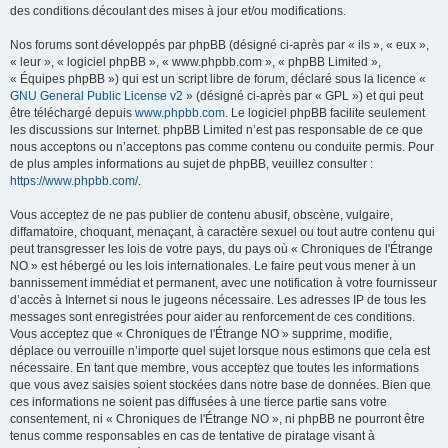
des conditions découlant des mises à jour et/ou modifications.
Nos forums sont développés par phpBB (désigné ci-après par « ils », « eux »,
« leur », « logiciel phpBB », « www.phpbb.com », « phpBB Limited »,
« Équipes phpBB ») qui est un script libre de forum, déclaré sous la licence «
GNU General Public License v2
» (désigné ci-après par « GPL ») et qui peut
être téléchargé depuis
www.phpbb.com
. Le logiciel phpBB facilite seulement
les discussions sur Internet. phpBB Limited n’est pas responsable de ce que
nous acceptons ou n’acceptons pas comme contenu ou conduite permis. Pour
de plus amples informations au sujet de phpBB, veuillez consulter :
https://www.phpbb.com/
.
Vous acceptez de ne pas publier de contenu abusif, obscène, vulgaire,
diffamatoire, choquant, menaçant, à caractère sexuel ou tout autre contenu qui
peut transgresser les lois de votre pays, du pays où « Chroniques de l'Étrange
NO » est hébergé ou les lois internationales. Le faire peut vous mener à un
bannissement immédiat et permanent, avec une notification à votre fournisseur
d’accès à Internet si nous le jugeons nécessaire. Les adresses IP de tous les
messages sont enregistrées pour aider au renforcement de ces conditions.
Vous acceptez que « Chroniques de l'Étrange NO » supprime, modifie,
déplace ou verrouille n’importe quel sujet lorsque nous estimons que cela est
nécessaire. En tant que membre, vous acceptez que toutes les informations
que vous avez saisies soient stockées dans notre base de données. Bien que
ces informations ne soient pas diffusées à une tierce partie sans votre
consentement, ni « Chroniques de l'Étrange NO », ni phpBB ne pourront être
tenus comme responsables en cas de tentative de piratage visant à