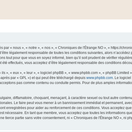
 par « nous », « notre », « nos », « Chroniques de l'Étrange NO », « https://chro
’être légalement responsable de toutes les conditions suivantes, alors n’accédez 
ns tout pour que vous en soyez informé, bien qu’il soit prudent de vérifier régulièr
été effectués, vous acceptez d’être légalement responsable des conditions découla
ls », « eux », « leur », « logiciel phpBB », « www.phpbb.com », « phpBB Limited »,
-après par « GPL ») et qui peut être téléchargé depuis
www.phpbb.com
. Le logicie
acceptons pas comme contenu ou conduite permis. Pour de plus amples informations
lgaire, diffamatoire, choquant, menaçant, à caractère sexuel ou tout autre contenu 
tionales. Le faire peut vous mener à un bannissement immédiat et permanent, avec un
ont enregistrées pour aider au renforcement de ces conditions. Vous acceptez qu
 est nécessaire. En tant que membre, vous acceptez que toutes les informations qu
une tierce partie sans votre consentement, ni « Chroniques de l'Étrange NO », ni