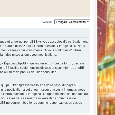
Langue :
niques-etrange-no.fr/phpBB3 »), vous acceptez d’être légalement
pas et/ou n’utilisez pas « Chroniques de l'Étrange NO ». Nous
ement celles-ci par vous-même. Si vous continuez d’utiliser
nt des mises à jour et/ou modifications.
 « Équipes phpBB ») qui est un script libre de forum, déclaré
l phpBB facilite seulement les discussions sur Internet. phpBB
 au sujet de phpBB, veuillez consulter :
qui peut transgresser les lois de votre pays, du pays où
e notification à votre fournisseur d’accès à Internet si nous
e « Chroniques de l'Étrange NO » supprime, modifie, déplace ou
e vous avez saisies soient stockées dans notre base de
 phpBB ne pourront être tenus comme responsables en cas de