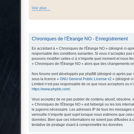
Voir plus...
Chroniques de l'Étrange NO - Enregistrement
En accédant à « Chroniques de l'Étrange NO » (désigné ci-après
responsable des conditions suivantes. Si vous n’acceptez pas d
pouvons modifier celles-ci à n’importe quel moment et nous fero
« Chroniques de l'Étrange NO » alors que des changements ont 
Nos forums sont développés par phpBB (désigné ci-après par « i
sous la licence «
GNU General Public License v2
» (désigné ci
Limited n’est pas responsable de ce que nous acceptons ou n’
https://www.phpbb.com/
.
Vous acceptez de ne pas publier de contenu abusif, obscène, vu
« Chroniques de l'Étrange NO » est hébergé ou les lois interna
le jugeons nécessaire. Les adresses IP de tous les messages s
verrouille n’importe quel sujet lorsque nous estimons que cela
données. Bien que ces informations ne soient pas diffusées à 
tentative de piratage visant à compromettre les données.