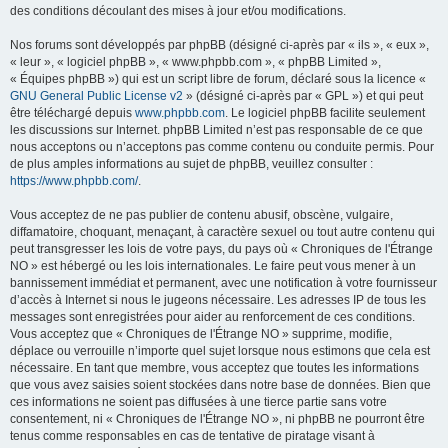
des conditions découlant des mises à jour et/ou modifications.
Nos forums sont développés par phpBB (désigné ci-après par « ils », « eux »,
« leur », « logiciel phpBB », « www.phpbb.com », « phpBB Limited »,
« Équipes phpBB ») qui est un script libre de forum, déclaré sous la licence «
GNU General Public License v2
» (désigné ci-après par « GPL ») et qui peut
être téléchargé depuis
www.phpbb.com
. Le logiciel phpBB facilite seulement
les discussions sur Internet. phpBB Limited n’est pas responsable de ce que
nous acceptons ou n’acceptons pas comme contenu ou conduite permis. Pour
de plus amples informations au sujet de phpBB, veuillez consulter :
https://www.phpbb.com/
.
Vous acceptez de ne pas publier de contenu abusif, obscène, vulgaire,
diffamatoire, choquant, menaçant, à caractère sexuel ou tout autre contenu qui
peut transgresser les lois de votre pays, du pays où « Chroniques de l'Étrange
NO » est hébergé ou les lois internationales. Le faire peut vous mener à un
bannissement immédiat et permanent, avec une notification à votre fournisseur
d’accès à Internet si nous le jugeons nécessaire. Les adresses IP de tous les
messages sont enregistrées pour aider au renforcement de ces conditions.
Vous acceptez que « Chroniques de l'Étrange NO » supprime, modifie,
déplace ou verrouille n’importe quel sujet lorsque nous estimons que cela est
nécessaire. En tant que membre, vous acceptez que toutes les informations
que vous avez saisies soient stockées dans notre base de données. Bien que
ces informations ne soient pas diffusées à une tierce partie sans votre
consentement, ni « Chroniques de l'Étrange NO », ni phpBB ne pourront être
tenus comme responsables en cas de tentative de piratage visant à