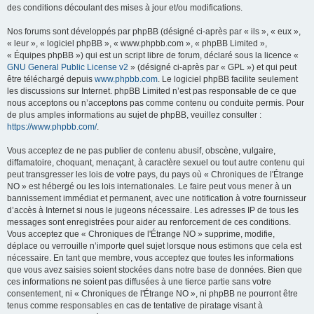
des conditions découlant des mises à jour et/ou modifications.
Nos forums sont développés par phpBB (désigné ci-après par « ils », « eux »,
« leur », « logiciel phpBB », « www.phpbb.com », « phpBB Limited »,
« Équipes phpBB ») qui est un script libre de forum, déclaré sous la licence «
GNU General Public License v2
» (désigné ci-après par « GPL ») et qui peut
être téléchargé depuis
www.phpbb.com
. Le logiciel phpBB facilite seulement
les discussions sur Internet. phpBB Limited n’est pas responsable de ce que
nous acceptons ou n’acceptons pas comme contenu ou conduite permis. Pour
de plus amples informations au sujet de phpBB, veuillez consulter :
https://www.phpbb.com/
.
Vous acceptez de ne pas publier de contenu abusif, obscène, vulgaire,
diffamatoire, choquant, menaçant, à caractère sexuel ou tout autre contenu qui
peut transgresser les lois de votre pays, du pays où « Chroniques de l'Étrange
NO » est hébergé ou les lois internationales. Le faire peut vous mener à un
bannissement immédiat et permanent, avec une notification à votre fournisseur
d’accès à Internet si nous le jugeons nécessaire. Les adresses IP de tous les
messages sont enregistrées pour aider au renforcement de ces conditions.
Vous acceptez que « Chroniques de l'Étrange NO » supprime, modifie,
déplace ou verrouille n’importe quel sujet lorsque nous estimons que cela est
nécessaire. En tant que membre, vous acceptez que toutes les informations
que vous avez saisies soient stockées dans notre base de données. Bien que
ces informations ne soient pas diffusées à une tierce partie sans votre
consentement, ni « Chroniques de l'Étrange NO », ni phpBB ne pourront être
tenus comme responsables en cas de tentative de piratage visant à