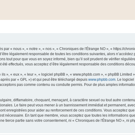
 par « nous », « notre », « nos », « Chroniques de l'Étrange NO », « https://chro
’être légalement responsable de toutes les conditions suivantes, alors n’accédez 
ns tout pour que vous en soyez informé, bien qu’il soit prudent de vérifier régulièr
été effectués, vous acceptez d’être légalement responsable des conditions découla
ls », « eux », « leur », « logiciel phpBB », « www.phpbb.com », « phpBB Limited »,
-après par « GPL ») et qui peut être téléchargé depuis
www.phpbb.com
. Le logicie
acceptons pas comme contenu ou conduite permis. Pour de plus amples informations
lgaire, diffamatoire, choquant, menaçant, à caractère sexuel ou tout autre contenu 
tionales. Le faire peut vous mener à un bannissement immédiat et permanent, avec un
ont enregistrées pour aider au renforcement de ces conditions. Vous acceptez qu
 est nécessaire. En tant que membre, vous acceptez que toutes les informations qu
une tierce partie sans votre consentement, ni « Chroniques de l'Étrange NO », ni