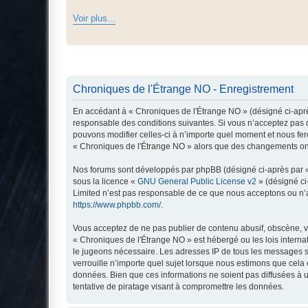
Voir plus...
Chroniques de l'Étrange NO - Enregistrement
En accédant à « Chroniques de l'Étrange NO » (désigné ci-après
responsable des conditions suivantes. Si vous n’acceptez pas d
pouvons modifier celles-ci à n’importe quel moment et nous fero
« Chroniques de l'Étrange NO » alors que des changements ont 
Nos forums sont développés par phpBB (désigné ci-après par « i
sous la licence «
GNU General Public License v2
» (désigné ci
Limited n’est pas responsable de ce que nous acceptons ou n’
https://www.phpbb.com/
.
Vous acceptez de ne pas publier de contenu abusif, obscène, vu
« Chroniques de l'Étrange NO » est hébergé ou les lois interna
le jugeons nécessaire. Les adresses IP de tous les messages s
verrouille n’importe quel sujet lorsque nous estimons que cela
données. Bien que ces informations ne soient pas diffusées à 
tentative de piratage visant à compromettre les données.