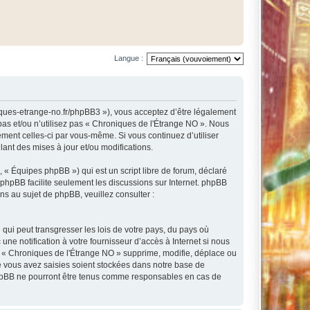
Langue :
niques-etrange-no.fr/phpBB3 »), vous acceptez d’être légalement
pas et/ou n’utilisez pas « Chroniques de l'Étrange NO ». Nous
ement celles-ci par vous-même. Si vous continuez d’utiliser
nt des mises à jour et/ou modifications.
 « Équipes phpBB ») qui est un script libre de forum, déclaré
l phpBB facilite seulement les discussions sur Internet. phpBB
 au sujet de phpBB, veuillez consulter :
qui peut transgresser les lois de votre pays, du pays où
e notification à votre fournisseur d’accès à Internet si nous
e « Chroniques de l'Étrange NO » supprime, modifie, déplace ou
e vous avez saisies soient stockées dans notre base de
 phpBB ne pourront être tenus comme responsables en cas de