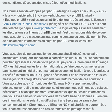
des conditions découlant des mises à jour et/ou modifications.
Nos forums sont développés par phpBB (désigné ci-après par « ils », « eux »,
« leur », « logiciel phpBB », « www.phpbb.com », « phpBB Limited »,
« Équipes phpBB ») qui est un script libre de forum, déclaré sous la licence «
GNU General Public License v2
» (désigné ci-après par « GPL ») et qui peut
être téléchargé depuis
www.phpbb.com
. Le logiciel phpBB facilite seulement
les discussions sur Internet. phpBB Limited n’est pas responsable de ce que
nous acceptons ou n’acceptons pas comme contenu ou conduite permis. Pour
de plus amples informations au sujet de phpBB, veuillez consulter :
https://www.phpbb.com/
.
Vous acceptez de ne pas publier de contenu abusif, obscène, vulgaire,
diffamatoire, choquant, menaçant, à caractère sexuel ou tout autre contenu qui
peut transgresser les lois de votre pays, du pays où « Chroniques de l'Étrange
NO » est hébergé ou les lois internationales. Le faire peut vous mener à un
bannissement immédiat et permanent, avec une notification à votre fournisseur
d’accès à Internet si nous le jugeons nécessaire. Les adresses IP de tous les
messages sont enregistrées pour aider au renforcement de ces conditions.
Vous acceptez que « Chroniques de l'Étrange NO » supprime, modifie,
déplace ou verrouille n’importe quel sujet lorsque nous estimons que cela est
nécessaire. En tant que membre, vous acceptez que toutes les informations
que vous avez saisies soient stockées dans notre base de données. Bien que
ces informations ne soient pas diffusées à une tierce partie sans votre
consentement, ni « Chroniques de l'Étrange NO », ni phpBB ne pourront être
tenus comme responsables en cas de tentative de piratage visant à