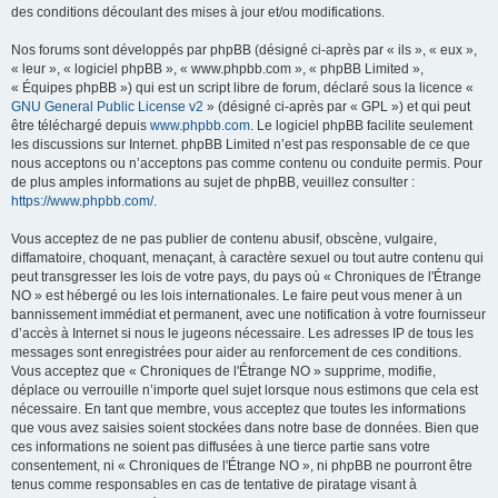
des conditions découlant des mises à jour et/ou modifications.
Nos forums sont développés par phpBB (désigné ci-après par « ils », « eux »,
« leur », « logiciel phpBB », « www.phpbb.com », « phpBB Limited »,
« Équipes phpBB ») qui est un script libre de forum, déclaré sous la licence «
GNU General Public License v2
» (désigné ci-après par « GPL ») et qui peut
être téléchargé depuis
www.phpbb.com
. Le logiciel phpBB facilite seulement
les discussions sur Internet. phpBB Limited n’est pas responsable de ce que
nous acceptons ou n’acceptons pas comme contenu ou conduite permis. Pour
de plus amples informations au sujet de phpBB, veuillez consulter :
https://www.phpbb.com/
.
Vous acceptez de ne pas publier de contenu abusif, obscène, vulgaire,
diffamatoire, choquant, menaçant, à caractère sexuel ou tout autre contenu qui
peut transgresser les lois de votre pays, du pays où « Chroniques de l'Étrange
NO » est hébergé ou les lois internationales. Le faire peut vous mener à un
bannissement immédiat et permanent, avec une notification à votre fournisseur
d’accès à Internet si nous le jugeons nécessaire. Les adresses IP de tous les
messages sont enregistrées pour aider au renforcement de ces conditions.
Vous acceptez que « Chroniques de l'Étrange NO » supprime, modifie,
déplace ou verrouille n’importe quel sujet lorsque nous estimons que cela est
nécessaire. En tant que membre, vous acceptez que toutes les informations
que vous avez saisies soient stockées dans notre base de données. Bien que
ces informations ne soient pas diffusées à une tierce partie sans votre
consentement, ni « Chroniques de l'Étrange NO », ni phpBB ne pourront être
tenus comme responsables en cas de tentative de piratage visant à