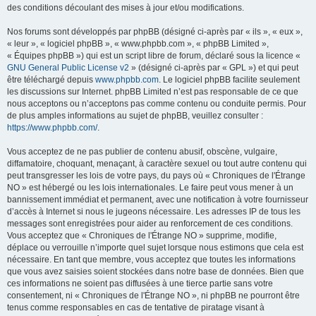
des conditions découlant des mises à jour et/ou modifications.
Nos forums sont développés par phpBB (désigné ci-après par « ils », « eux »,
« leur », « logiciel phpBB », « www.phpbb.com », « phpBB Limited »,
« Équipes phpBB ») qui est un script libre de forum, déclaré sous la licence «
GNU General Public License v2
» (désigné ci-après par « GPL ») et qui peut
être téléchargé depuis
www.phpbb.com
. Le logiciel phpBB facilite seulement
les discussions sur Internet. phpBB Limited n’est pas responsable de ce que
nous acceptons ou n’acceptons pas comme contenu ou conduite permis. Pour
de plus amples informations au sujet de phpBB, veuillez consulter :
https://www.phpbb.com/
.
Vous acceptez de ne pas publier de contenu abusif, obscène, vulgaire,
diffamatoire, choquant, menaçant, à caractère sexuel ou tout autre contenu qui
peut transgresser les lois de votre pays, du pays où « Chroniques de l'Étrange
NO » est hébergé ou les lois internationales. Le faire peut vous mener à un
bannissement immédiat et permanent, avec une notification à votre fournisseur
d’accès à Internet si nous le jugeons nécessaire. Les adresses IP de tous les
messages sont enregistrées pour aider au renforcement de ces conditions.
Vous acceptez que « Chroniques de l'Étrange NO » supprime, modifie,
déplace ou verrouille n’importe quel sujet lorsque nous estimons que cela est
nécessaire. En tant que membre, vous acceptez que toutes les informations
que vous avez saisies soient stockées dans notre base de données. Bien que
ces informations ne soient pas diffusées à une tierce partie sans votre
consentement, ni « Chroniques de l'Étrange NO », ni phpBB ne pourront être
tenus comme responsables en cas de tentative de piratage visant à