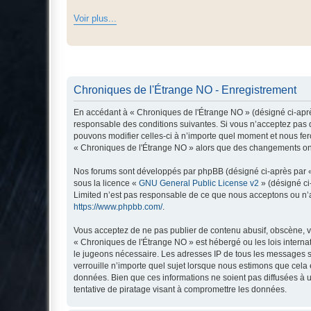
Voir plus...
Chroniques de l'Étrange NO - Enregistrement
En accédant à « Chroniques de l'Étrange NO » (désigné ci-après
responsable des conditions suivantes. Si vous n’acceptez pas d
pouvons modifier celles-ci à n’importe quel moment et nous fero
« Chroniques de l'Étrange NO » alors que des changements ont 
Nos forums sont développés par phpBB (désigné ci-après par « i
sous la licence «
GNU General Public License v2
» (désigné ci
Limited n’est pas responsable de ce que nous acceptons ou n’
https://www.phpbb.com/
.
Vous acceptez de ne pas publier de contenu abusif, obscène, vu
« Chroniques de l'Étrange NO » est hébergé ou les lois interna
le jugeons nécessaire. Les adresses IP de tous les messages s
verrouille n’importe quel sujet lorsque nous estimons que cela
données. Bien que ces informations ne soient pas diffusées à 
tentative de piratage visant à compromettre les données.