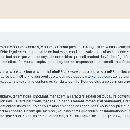
 par « nous », « notre », « nos », « Chroniques de l'Étrange NO », « https://chro
’être légalement responsable de toutes les conditions suivantes, alors n’accédez 
ns tout pour que vous en soyez informé, bien qu’il soit prudent de vérifier régulièr
été effectués, vous acceptez d’être légalement responsable des conditions découla
ls », « eux », « leur », « logiciel phpBB », « www.phpbb.com », « phpBB Limited »,
-après par « GPL ») et qui peut être téléchargé depuis
www.phpbb.com
. Le logicie
acceptons pas comme contenu ou conduite permis. Pour de plus amples informations
lgaire, diffamatoire, choquant, menaçant, à caractère sexuel ou tout autre contenu 
tionales. Le faire peut vous mener à un bannissement immédiat et permanent, avec un
ont enregistrées pour aider au renforcement de ces conditions. Vous acceptez qu
 est nécessaire. En tant que membre, vous acceptez que toutes les informations qu
une tierce partie sans votre consentement, ni « Chroniques de l'Étrange NO », ni