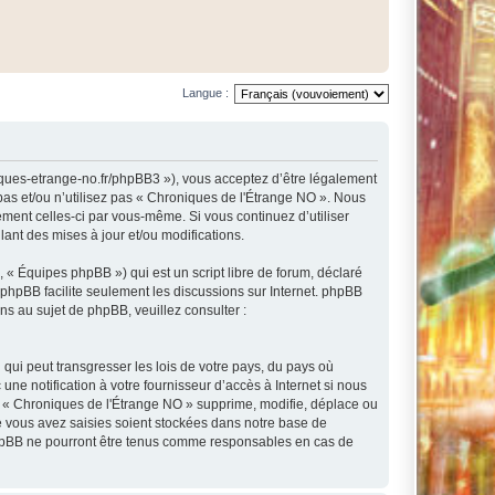
Langue :
niques-etrange-no.fr/phpBB3 »), vous acceptez d’être légalement
pas et/ou n’utilisez pas « Chroniques de l'Étrange NO ». Nous
ement celles-ci par vous-même. Si vous continuez d’utiliser
nt des mises à jour et/ou modifications.
 « Équipes phpBB ») qui est un script libre de forum, déclaré
l phpBB facilite seulement les discussions sur Internet. phpBB
 au sujet de phpBB, veuillez consulter :
qui peut transgresser les lois de votre pays, du pays où
e notification à votre fournisseur d’accès à Internet si nous
e « Chroniques de l'Étrange NO » supprime, modifie, déplace ou
e vous avez saisies soient stockées dans notre base de
 phpBB ne pourront être tenus comme responsables en cas de